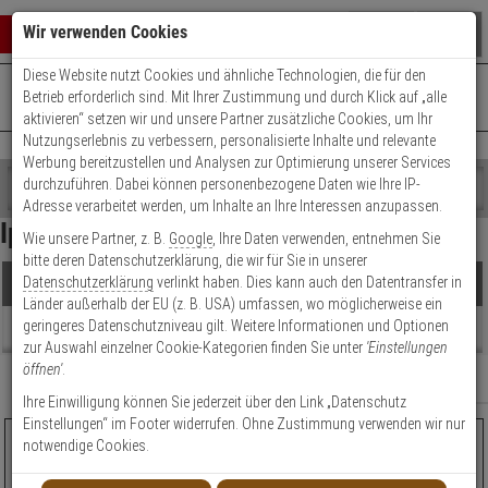
Warenkorb schließen
Suche öffnen
Warenko
Wir verwenden Cookies
Diese Website nutzt Cookies und ähnliche Technologien, die für den
+49 (0)821 899 493-0
Mo. - Do.: 8:00 - 16:30 | Fr.: 8:00 - 14:00 Uhr
0 ARTIKEL IM WARENKORB
Betrieb erforderlich sind. Mit Ihrer Zustimmung und durch Klick auf „alle
Kontaktservice nutzen
aktivieren“ setzen wir und unsere Partner zusätzliche Cookies, um Ihr
Ihr Warenkorb ist momentan leer.
Ergebnisse (
610
)
Nutzungserlebnis zu verbessern, personalisierte Inhalte und relevante
Fertig
Werbung bereitzustellen und Analysen zur Optimierung unserer Services
Shop
durchzuführen. Dabei können personenbezogene Daten wie Ihre IP-
durchsuchen
Adresse verarbeitet werden, um Inhalte an Ihre Interessen anzupassen.
Hersteller Filter
Bitte
Es
Ip Domekameras
Wie unsere Partner, z. B.
Google
, Ihre Daten verwenden, entnehmen Sie
geben
wurde
Preis Filter (
610
)
bitte deren Datenschutzerklärung, die wir für Sie in unserer
Sie
noch
Datenschutzerklärung
verlinkt haben. Dies kann auch den Datentransfer in
Produkte
mindestens
Kategorien
Länder außerhalb der EU (z. B. USA) umfassen, wo möglicherweise ein
3
Suche
€
€
geringeres Datenschutzniveau gilt. Weitere Informationen und Optionen
Zeichen
gestartet
Beratung
zur Auswahl einzelner Cookie-Kategorien finden Sie unter
'Einstellungen
ein,
öffnen'
.
um
Artikelauswahl
Relevanz
Filter anzeigen
die
Ihre Einwilligung können Sie jederzeit über den Link „Datenschutz
Modell / Serie
Suche
Einstellungen“ im Footer widerrufen. Ohne Zustimmung verwenden wir nur
zu
AXIS Q6088-E IP-Kamera 4K T/N PoE IP67 IK10
notwendige Cookies.
Technik
starten.
TOPSELLE
HOT