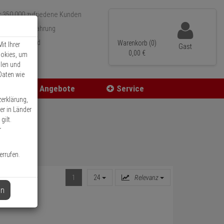
r 350.000 zufriedene Kunden
 15 Jahre Erfahrung
neller Versand
Warenkorb (0)
it Ihrer
Gast
0,
00
€
ookies, um
llen und
Daten wie
Angebote
Service
zerklärung,
er in Länder
gilt.
r
errufen.
1
24
Relevanz
en