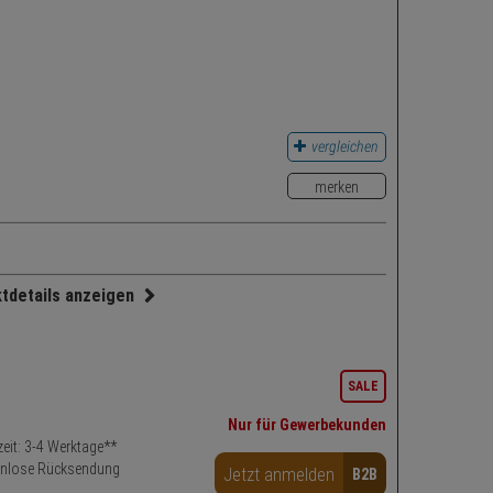
IM
SORTIMENT
vergleichen
merken
tdetails anzeigen
ltra HD
Kameramodul
winkel:
120° - 15°
ounterstützung:
Ja
SALE
alismusschutz:
Ja
Nur für Gewerbekunden
arten-Slot:
Ja
zeit: 3-4 Werktage**
enlose Rücksendung
:
8x digital
Jetzt anmelden
B2B