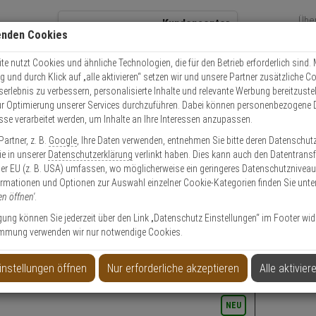
Übe
Kundencenter
enden Cookies
Über
+49 (0)821 899 493-0
Sch
Kontaktservice
nutzen
e nutzt Cookies und ähnliche Technologien, die für den Betrieb erforderlich sind. M
und durch Klick auf „alle aktivieren“ setzen wir und unsere Partner zusätzliche C
Mo. - Do.: 8:00 - 16:30 Fr. 8:00 - 14:00 Uhr
serlebnis zu verbessern, personalisierte Inhalte und relevante Werbung bereitzuste
r Optimierung unserer Services durchzuführen. Dabei können personenbezogene 
esse verarbeitet werden, um Inhalte an Ihre Interessen anzupassen.
Video
Zutritt
Einbruch
Brand
artner, z. B.
Google
, Ihre Daten verwenden, entnehmen Sie bitte deren Datenschut
gskameras
IP-Kameras
Ip Kameramodule
Sie in unserer
Datenschutzerklärung
verlinkt haben. Dies kann auch den Datentransf
er EU (z. B. USA) umfassen, wo möglicherweise ein geringeres Datenschutzniveau 
ormationen und Optionen zur Auswahl einzelner Cookie-Kategorien finden Sie unte
en öffnen'
.
ligung können Sie jederzeit über den Link „Datenschutz Einstellungen“ im Footer wid
mmung verwenden wir nur notwendige Cookies.
instellungen öffnen
Nur erforderliche akzeptieren
Alle aktivier
x S ONE Dual S1A-D für zwei Sensormodule
NEU
NEU