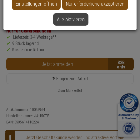
Einstellungen öffnen
Nur erforderliche akzeptieren
Produktinformationen
Konfigurations- & Installations-Service nutzen!
Thermostat
Alle aktivieren
Nur für Gewerbekunden
Lieferzeit: 3-4 Werktage**
9 Stück lagernd
Kostenfreie Retoure
B2B
Jetzt anmelden
Fragen zum Artikel
Zum Merkzettel
Artikelnummer: 10025964
Herstellernummer:
JA-150TP
EAN:
8595614118224
Jetzt Geschäftskunde werden und attraktive Vorteile