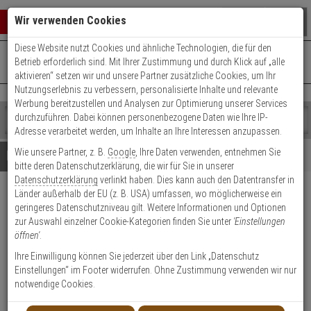
Warenkorb schließen
Suche öffnen
Warenko
Wir verwenden Cookies
Diese Website nutzt Cookies und ähnliche Technologien, die für den
+49 (0)821 899 493-0
Mo. - Do.: 8:00 - 16:30 | Fr.: 8:00 - 14:00 Uhr
0 ARTIKEL IM WARENKORB
Betrieb erforderlich sind. Mit Ihrer Zustimmung und durch Klick auf „alle
Kontaktservice nutzen
aktivieren“ setzen wir und unsere Partner zusätzliche Cookies, um Ihr
Ihr Warenkorb ist momentan leer.
Ergebnisse (
)
Nutzungserlebnis zu verbessern, personalisierte Inhalte und relevante
Fertig
Werbung bereitzustellen und Analysen zur Optimierung unserer Services
Shop
durchzuführen. Dabei können personenbezogene Daten wie Ihre IP-
durchsuchen
Adresse verarbeitet werden, um Inhalte an Ihre Interessen anzupassen.
Bitte
Es
Wie unsere Partner, z. B.
Google
, Ihre Daten verwenden, entnehmen Sie
geben
wurde
Details
Beratung
bitte deren Datenschutzerklärung, die wir für Sie in unserer
Sie
noch
Datenschutzerklärung
verlinkt haben. Dies kann auch den Datentransfer in
mindestens
Kategorien
Länder außerhalb der EU (z. B. USA) umfassen, wo möglicherweise ein
3
Suche
Jablotron JA-150TP Funk-
geringeres Datenschutzniveau gilt. Weitere Informationen und Optionen
Zeichen
gestartet
Thermostat für Innen
zur Auswahl einzelner Cookie-Kategorien finden Sie unter
'Einstellungen
ein,
öffnen'
.
um
die
Produktmerkmale
Ihre Einwilligung können Sie jederzeit über den Link „Datenschutz
Suche
Einstellungen“ im Footer widerrufen. Ohne Zustimmung verwenden wir nur
zu
notwendige Cookies.
starten.
Datenblatt drucken