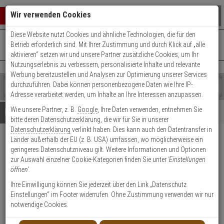
Warenkorb schließen
Suche öffnen
Warenko
Wir verwenden Cookies
Diese Website nutzt Cookies und ähnliche Technologien, die für den
+49 (0)821 899 493-0
Mo. - Do.: 8:00 - 16:30 | Fr.: 8:00 - 14:00 Uhr
0 ARTIKEL IM WARENKORB
Betrieb erforderlich sind. Mit Ihrer Zustimmung und durch Klick auf „alle
Kontaktservice nutzen
aktivieren“ setzen wir und unsere Partner zusätzliche Cookies, um Ihr
Ihr Warenkorb ist momentan leer.
Ergebnisse (
)
Nutzungserlebnis zu verbessern, personalisierte Inhalte und relevante
Fertig
Werbung bereitzustellen und Analysen zur Optimierung unserer Services
Shop
durchzuführen. Dabei können personenbezogene Daten wie Ihre IP-
durchsuchen
Adresse verarbeitet werden, um Inhalte an Ihre Interessen anzupassen.
Bitte
Es
Wie unsere Partner, z. B.
Google
, Ihre Daten verwenden, entnehmen Sie
geben
wurde
Details
Beratung
bitte deren Datenschutzerklärung, die wir für Sie in unserer
Sie
noch
Datenschutzerklärung
verlinkt haben. Dies kann auch den Datentransfer in
mindestens
Kategorien
Länder außerhalb der EU (z. B. USA) umfassen, wo möglicherweise ein
3
Suche
Jablotron AC-160/DIN
geringeres Datenschutzniveau gilt. Weitere Informationen und Optionen
Zeichen
gestartet
Funk-Relaismodul Hutschiene
zur Auswahl einzelner Cookie-Kategorien finden Sie unter
'Einstellungen
ein,
öffnen'
.
um
die
Produktmerkmale
Ihre Einwilligung können Sie jederzeit über den Link „Datenschutz
Suche
Einstellungen“ im Footer widerrufen. Ohne Zustimmung verwenden wir nur
zu
notwendige Cookies.
starten.
Datenblatt drucken