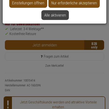
Einstellungen öffnen
Nur erforderliche akzeptieren
Produktinformationen
Konfigurations- & Installations-Service nutzen!
Relaismodul, Zubehörartikel
Alle aktivieren
Nur für Gewerbekunden
Lieferzeit: 3-4 Werktage**
Kostenfreie Retoure
B2B
Jetzt anmelden
Fragen zum Artikel
Zum Merkzettel
Artikelnummer: 10015414
Herstellernummer:
AC-160/DIN
EAN:
Jetzt Geschäftskunde werden und attraktive Vorteile
erhalten.