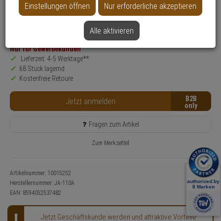
Einstellungen öffnen
Nur erforderliche akzeptieren
Produktinformationen
Konfigurations- & Installations-Service nutzen!
Sirene
Alle aktivieren
Nur für Gewerbekunden
Lieferzeit: 4-5 Werktage**
68 Stück lagernd
Kostenfreie Retoure
B2B
Jetzt anmelden
Fragen zum Artikel
Zum Merkzettel
Artikelnummer: 10015252
Herstellernummer:
JA-110A
EAN:
8594052537482
Jetzt Geschäftskunde werden und attraktive Vorteile