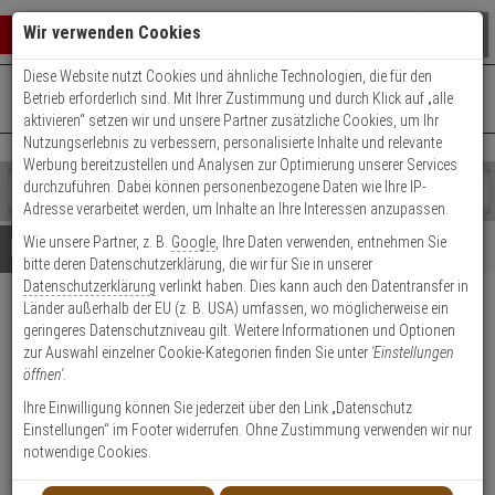
Warenkorb schließen
Suche öffnen
Warenko
Wir verwenden Cookies
Diese Website nutzt Cookies und ähnliche Technologien, die für den
+49 (0)821 899 493-0
Mo. - Do.: 8:00 - 16:30 | Fr.: 8:00 - 14:00 Uhr
0 ARTIKEL IM WARENKORB
Betrieb erforderlich sind. Mit Ihrer Zustimmung und durch Klick auf „alle
Kontaktservice nutzen
aktivieren“ setzen wir und unsere Partner zusätzliche Cookies, um Ihr
Ihr Warenkorb ist momentan leer.
Ergebnisse (
)
Nutzungserlebnis zu verbessern, personalisierte Inhalte und relevante
Fertig
Werbung bereitzustellen und Analysen zur Optimierung unserer Services
Shop
durchzuführen. Dabei können personenbezogene Daten wie Ihre IP-
durchsuchen
Adresse verarbeitet werden, um Inhalte an Ihre Interessen anzupassen.
Bitte
Es
Wie unsere Partner, z. B.
Google
, Ihre Daten verwenden, entnehmen Sie
geben
wurde
Details
Beratung
bitte deren Datenschutzerklärung, die wir für Sie in unserer
Sie
noch
Datenschutzerklärung
verlinkt haben. Dies kann auch den Datentransfer in
mindestens
Kategorien
Länder außerhalb der EU (z. B. USA) umfassen, wo möglicherweise ein
3
Suche
Jablotron JA-110A Bus-
geringeres Datenschutzniveau gilt. Weitere Informationen und Optionen
Zeichen
gestartet
Sirene für Innenräume
zur Auswahl einzelner Cookie-Kategorien finden Sie unter
'Einstellungen
ein,
öffnen'
.
um
die
Produktmerkmale
Ihre Einwilligung können Sie jederzeit über den Link „Datenschutz
Suche
Einstellungen“ im Footer widerrufen. Ohne Zustimmung verwenden wir nur
zu
notwendige Cookies.
starten.
Datenblatt drucken