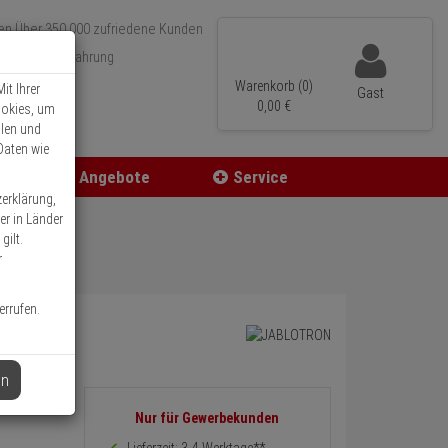
Über 350.000 zufriedene Kunden
r 15 Jahre Erfahrung
ler Versand
Warenkorb (0)
it Ihrer
Gast
0,
00
€
ookies, um
llen und
Daten wie
Angebote
Service
zerklärung,
er in Länder
gilt.
r
errufen.
en
Informationen
Nur für Gewerbekunden
zurück