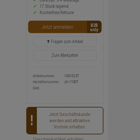
Preis,
Lieferzeit: 3-4 Werktage**
Verfügbakeit
17 Stück lagernd
und
Kostenfreie Retoure
Warenkorb-
oder
B2B
Konfigurieren-
Jetzt anmelden
Button
Fragen zum Artikel
Zum Merkzettel
Artikelnummer:
10015237
Herstellernummer:
JA-110ST
EAN:
Jetzt Geschäftskunde
werden und attraktive
Vorteile erhalten.
Geschenkartikel erhalten