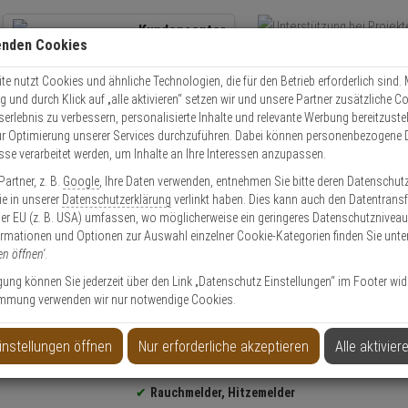
Kundencenter
enden Cookies
Übe
+49 (0)821 899 493-0
Schnel
Kontaktservice
nutzen
e nutzt Cookies und ähnliche Technologien, die für den Betrieb erforderlich sind. M
und durch Klick auf „alle aktivieren“ setzen wir und unsere Partner zusätzliche C
Mo. - Do.: 8:00 - 16:30 Fr. 8:00 - 14:00 Uhr
serlebnis zu verbessern, personalisierte Inhalte und relevante Werbung bereitzuste
r Optimierung unserer Services durchzuführen. Dabei können personenbezogene 
esse verarbeitet werden, um Inhalte an Ihre Interessen anzupassen.
Video
Zutritt
Einbruch
Brand
artner, z. B.
Google
, Ihre Daten verwenden, entnehmen Sie bitte deren Datenschut
10ST Bus Rauch- & Temperaturmelder
Sie in unserer
Datenschutzerklärung
verlinkt haben. Dies kann auch den Datentransf
er EU (z. B. USA) umfassen, wo möglicherweise ein geringeres Datenschutzniveau 
ormationen und Optionen zur Auswahl einzelner Cookie-Kategorien finden Sie unte
en öffnen'
.
ligung können Sie jederzeit über den Link „Datenschutz Einstellungen“ im Footer wid
mmung verwenden wir nur notwendige Cookies.
- & Temperaturmelder
instellungen öffnen
Nur erforderliche akzeptieren
Alle aktivier
Produktinformationen
Konfigurations- & Installations-Service nutzen!
Rauchmelder, Hitzemelder