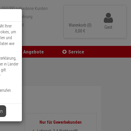
r 350.000 zufriedene Kunden
 15 Jahre Erfahrung
neller Versand
Warenkorb (0)
it Ihrer
Gast
0,
00
€
ookies, um
llen und
Daten wie
Angebote
Service
zerklärung,
er in Länder
gilt.
r
errufen.
en
Informationen
Nur für Gewerbekunden
zurück