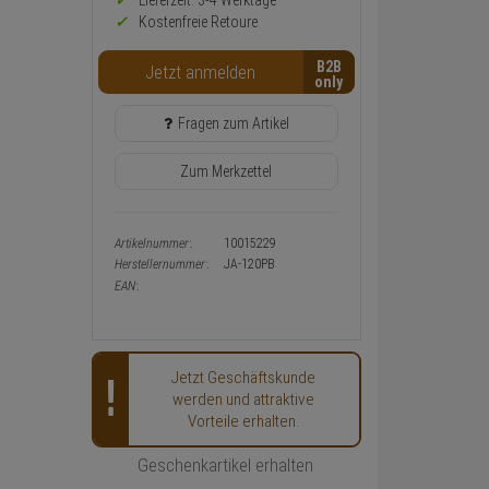
Preis,
Lieferzeit: 3-4 Werktage**
Verfügbakeit
Kostenfreie Retoure
und
Warenkorb-
B2B
Jetzt anmelden
oder
Konfigurieren-
Button
Fragen zum Artikel
Zum Merkzettel
Artikelnummer:
10015229
Herstellernummer:
JA-120PB
EAN:
Jetzt Geschäftskunde
werden und attraktive
Vorteile erhalten.
Geschenkartikel erhalten