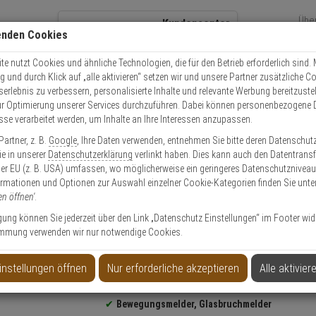
Übe
Kundencenter
enden Cookies
Über
+49 (0)821 899 493-0
Sch
Kontaktservice
nutzen
e nutzt Cookies und ähnliche Technologien, die für den Betrieb erforderlich sind. M
und durch Klick auf „alle aktivieren“ setzen wir und unsere Partner zusätzliche C
Mo. - Do.: 8:00 - 16:30 Fr. 8:00 - 14:00 Uhr
serlebnis zu verbessern, personalisierte Inhalte und relevante Werbung bereitzuste
r Optimierung unserer Services durchzuführen. Dabei können personenbezogene 
esse verarbeitet werden, um Inhalte an Ihre Interessen anzupassen.
Video
Zutritt
Einbruch
Brand
artner, z. B.
Google
, Ihre Daten verwenden, entnehmen Sie bitte deren Datenschut
20PB Bus Bewegung- & Glasbruchmelder
Sie in unserer
Datenschutzerklärung
verlinkt haben. Dies kann auch den Datentransf
er EU (z. B. USA) umfassen, wo möglicherweise ein geringeres Datenschutzniveau 
ormationen und Optionen zur Auswahl einzelner Cookie-Kategorien finden Sie unte
en öffnen'
.
ligung können Sie jederzeit über den Link „Datenschutz Einstellungen“ im Footer wid
mmung verwenden wir nur notwendige Cookies.
ung- & Glasbruchmelder
instellungen öffnen
Nur erforderliche akzeptieren
Alle aktivier
Produktinformationen
Konfigurations- & Installations-Service nutzen!
Bewegungsmelder, Glasbruchmelder