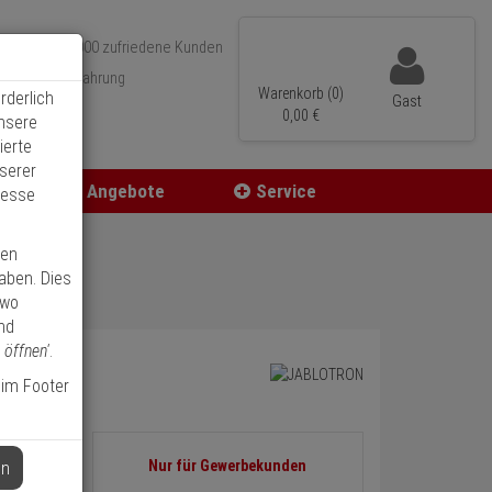
Über 350.000 zufriedene Kunden
r 15 Jahre Erfahrung
Warenkorb (0)
rderlich
Gast
ler Versand
0,
00
€
unsere
ierte
serer
Angebote
Service
resse
ren
haben. Dies
 wo
nd
 öffnen'
.
 im Footer
Informationen
Nur für Gewerbekunden
en
zurück