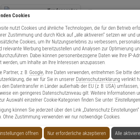
Kundencenter
enden Cookies
+49 (0)821 899 493-0
Übe
ite nutzt Cookies und ähnliche Technologien, die für den Betrieb erfo
Kontaktservice
nutzen
Schnel
Ihrer Zustimmung und durch Klick auf „alle aktivieren“ setzen wir und 
Mo. - Do.: 8:00 - 16:30 Fr. 8:00 - 14:00 Uhr
usätzliche Cookies, um Ihr Nutzungserlebnis zu verbessern, personalis
nd relevante Werbung bereitzustellen und Analysen zur Optimierung un
Video
Zutritt
Einbruch
Brand
durchzuführen. Dabei können personenbezogene Daten wie Ihre IP-Ad
et werden, um Inhalte an Ihre Interessen anzupassen.
21T BUS-Modul Schnittstelle RS-485
 Partner, z. B.
Google
, Ihre Daten verwenden, entnehmen Sie bitte de
zerklärung, die wir für Sie in unserer
Datenschutzerklärung
verlinkt 
 den Datentransfer in Länder außerhalb der EU (z. B. USA) umfassen,
weise ein geringeres Datenschutzniveau gilt. Weitere Informationen u
zur Auswahl einzelner Cookie-Kategorien finden Sie unter
'Einstellungen
chnittstelle RS-485
lligung können Sie jederzeit über den Link „Datenschutz Einstellungen“
n. Ohne Zustimmung verwenden wir nur notwendige Cookies.
Produktinformationen
Zubehörartikel, Schnittstelle
instellungen öffnen
Nur erforderliche akzeptieren
Alle aktivier
nach Richtlinien:
EN 50131 Grad 2