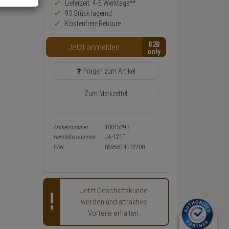
Preis,
Lieferzeit: 4-5 Werktage**
Verfügbakeit
93 Stück lagernd
und
Kostenfreie Retoure
Warenkorb-
oder
B2B
Konfigurieren-
Jetzt anmelden
Button
Fragen zum Artikel
Zum Merkzettel
Artikelnummer:
10015293
Herstellernummer:
JA-121T
EAN:
8595614112208
Jetzt Geschäftskunde
werden und attraktive
Vorteile erhalten.