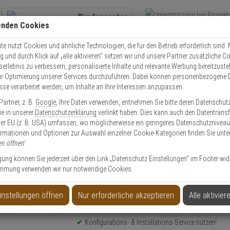
Kundencenter
enden Cookies
Übe
+49 (0)821 899 493-0
Schnel
Kontaktservice
nutzen
e nutzt Cookies und ähnliche Technologien, die für den Betrieb erforderlich sind. M
und durch Klick auf „alle aktivieren“ setzen wir und unsere Partner zusätzliche C
Mo. - Do.: 8:00 - 16:30 Fr. 8:00 - 14:00 Uhr
serlebnis zu verbessern, personalisierte Inhalte und relevante Werbung bereitzuste
r Optimierung unserer Services durchzuführen. Dabei können personenbezogene 
esse verarbeitet werden, um Inhalte an Ihre Interessen anzupassen.
Video
Zutritt
Einbruch
Brand
artner, z. B.
Google
, Ihre Daten verwenden, entnehmen Sie bitte deren Datenschut
ablotron JA-151ST Funk-Rauch- und -Hitzemelder
Sie in unserer
Datenschutzerklärung
verlinkt haben. Dies kann auch den Datentransf
er EU (z. B. USA) umfassen, wo möglicherweise ein geringeres Datenschutzniveau 
ormationen und Optionen zur Auswahl einzelner Cookie-Kategorien finden Sie unte
en öffnen'
.
ligung können Sie jederzeit über den Link „Datenschutz Einstellungen“ im Footer wid
mmung verwenden wir nur notwendige Cookies.
- und -Hitzemelder
instellungen öffnen
Nur erforderliche akzeptieren
Alle aktivier
Produktinformationen
Konfigurations- & Installations-Service nutzen!