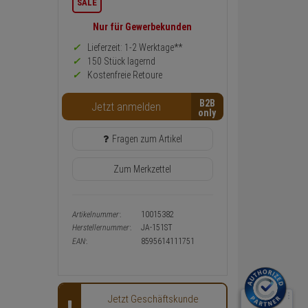
SALE
zurück
Preis,
Nur für Gewerbekunden
Verfügbakeit
und
Lieferzeit: 1-2 Werktage**
Warenkorb-
150 Stück lagernd
oder
Kostenfreie Retoure
Konfigurieren-
Button
B2B
Jetzt anmelden
Fragen zum Artikel
Zum Merkzettel
Artikelnummer:
10015382
Herstellernummer:
JA-151ST
EAN:
8595614111751
Jetzt Geschäftskunde