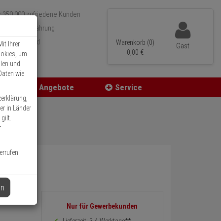
r 350.000 zufriedene Kunden
 15 Jahre Erfahrung
neller Versand
Warenkorb (0)
it Ihrer
Gast
0,
00
€
ookies, um
llen und
Daten wie
Angebote
Service
zerklärung,
er in Länder
gilt.
r
errufen.
en
Informationen
Nur für Gewerbekunden
zurück