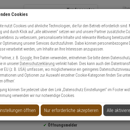
Übe
Kundencenter
enden Cookies
Über
+49 (0)821 899 493-0
Sch
Kontaktservice
nutzen
e nutzt Cookies und ähnliche Technologien, die für den Betrieb erforderlich sind. M
und durch Klick auf „alle aktivieren“ setzen wir und unsere Partner zusätzliche C
Mo. - Do.: 8:00 - 16:30 Fr. 8:00 - 14:00 Uhr
serlebnis zu verbessern, personalisierte Inhalte und relevante Werbung bereitzuste
r Optimierung unserer Services durchzuführen. Dabei können personenbezogene 
esse verarbeitet werden, um Inhalte an Ihre Interessen anzupassen.
Video
Zutritt
Einbruch
Brand
artner, z. B.
Google
, Ihre Daten verwenden, entnehmen Sie bitte deren Datenschut
83MB Funk Öffnungsmelder, braun
Sie in unserer
Datenschutzerklärung
verlinkt haben. Dies kann auch den Datentransf
er EU (z. B. USA) umfassen, wo möglicherweise ein geringeres Datenschutzniveau 
ormationen und Optionen zur Auswahl einzelner Cookie-Kategorien finden Sie unte
en öffnen'
.
ligung können Sie jederzeit über den Link „Datenschutz Einstellungen“ im Footer wid
mmung verwenden wir nur notwendige Cookies.
ngsmelder, braun
instellungen öffnen
Nur erforderliche akzeptieren
Alle aktivier
Produktinformationen
Konfigurations- & Installations-Service nutzen!
Öffnungsmelder