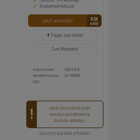
Preis,
Lieferzeit: 3-4 Werktage**
Verfügbakeit
Kostenfreie Retoure
und
Warenkorb-
B2B
Jetzt anmelden
oder
Konfigurieren-
Button
Fragen zum Artikel
Zum Merkzettel
Artikelnummer:
10015378
Herstellernummer:
JA-183MB
EAN:
Jetzt Geschäftskunde
werden und attraktive
Vorteile erhalten.
Geschenkartikel erhalten