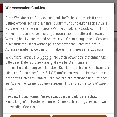
Warenkorb schließen
Suche öffnen
Warenko
Wir verwenden Cookies
Diese Website nutzt Cookies und ähnliche Technologien, die für den
+49 (0)821 899 493-0
Mo. - Do.: 8:00 - 16:30 | Fr.: 8:00 - 14:00 Uhr
0 ARTIKEL IM WARENKORB
Betrieb erforderlich sind. Mit Ihrer Zustimmung und durch Klick auf „alle
Kontaktservice nutzen
aktivieren“ setzen wir und unsere Partner zusätzliche Cookies, um Ihr
Ihr Warenkorb ist momentan leer.
Ergebnisse (
)
Nutzungserlebnis zu verbessern, personalisierte Inhalte und relevante
Fertig
Werbung bereitzustellen und Analysen zur Optimierung unserer Services
Shop
durchzuführen. Dabei können personenbezogene Daten wie Ihre IP-
durchsuchen
Adresse verarbeitet werden, um Inhalte an Ihre Interessen anzupassen.
Bitte
Es
Wie unsere Partner, z. B.
Google
, Ihre Daten verwenden, entnehmen Sie
geben
wurde
Details
Beratung
bitte deren Datenschutzerklärung, die wir für Sie in unserer
Sie
noch
Datenschutzerklärung
verlinkt haben. Dies kann auch den Datentransfer in
mindestens
Kategorien
Länder außerhalb der EU (z. B. USA) umfassen, wo möglicherweise ein
3
Suche
Jablotron JA-1X1AC/ST
geringeres Datenschutzniveau gilt. Weitere Informationen und Optionen
Zeichen
gestartet
Edelstahl Sirenenabdeckung
zur Auswahl einzelner Cookie-Kategorien finden Sie unter
'Einstellungen
ein,
öffnen'
.
um
die
Produktmerkmale
Ihre Einwilligung können Sie jederzeit über den Link „Datenschutz
Suche
Einstellungen“ im Footer widerrufen. Ohne Zustimmung verwenden wir nur
zu
notwendige Cookies.
starten.
Datenblatt drucken