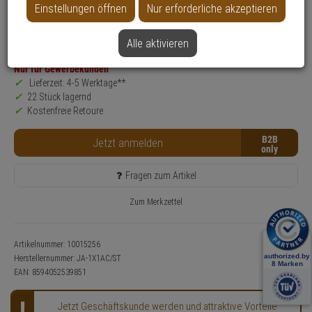
Einstellungen öffnen
Nur erforderliche akzeptieren
Produktinformationen
Konfigurations- & Installations-Service nutzen!
Zubehörartikel, Abdeckung
Alle aktivieren
Nur für Gewerbekunden
Lieferzeit: 4-5 Werktage**
22 Stück lagernd
Kostenfreie Retoure
B2B
Jetzt anmelden
Fragen zum Artikel
Zum Merkzettel
Artikelnummer: 10015256
Herstellernummer:
JA-1X1AC/ST
EAN:
8594052539851
Jetzt Geschäftskunde werden und attraktive Vorteile