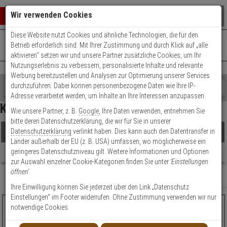
Warenkorb schließen
Suche öffnen
Warenko
Wir verwenden Cookies
Diese Website nutzt Cookies und ähnliche Technologien, die für den
+49 (0)821 899 493-0
Mo. - Do.: 8:00 - 16:30 | Fr.: 8:00 - 14:00 Uhr
0 ARTIKEL IM WARENKORB
Betrieb erforderlich sind. Mit Ihrer Zustimmung und durch Klick auf „alle
Kontaktservice nutzen
aktivieren“ setzen wir und unsere Partner zusätzliche Cookies, um Ihr
Ihr Warenkorb ist momentan leer.
Ergebnisse (
1562
)
Nutzungserlebnis zu verbessern, personalisierte Inhalte und relevante
Fertig
Werbung bereitzustellen und Analysen zur Optimierung unserer Services
Shop
durchzuführen. Dabei können personenbezogene Daten wie Ihre IP-
durchsuchen
Adresse verarbeitet werden, um Inhalte an Ihre Interessen anzupassen.
Hersteller Filter
Bitte
Es
Kompaktkamera mit SD
Wie unsere Partner, z. B.
Google
, Ihre Daten verwenden, entnehmen Sie
geben
wurde
Preis Filter (
1562
)
bitte deren Datenschutzerklärung, die wir für Sie in unserer
Sie
noch
Datenschutzerklärung
verlinkt haben. Dies kann auch den Datentransfer in
Produkte
mindestens
Kategorien
Länder außerhalb der EU (z. B. USA) umfassen, wo möglicherweise ein
3
Suche
€
€
geringeres Datenschutzniveau gilt. Weitere Informationen und Optionen
Zeichen
gestartet
Beratung
zur Auswahl einzelner Cookie-Kategorien finden Sie unter
'Einstellungen
ein,
öffnen'
.
um
Artikelauswahl
Relevanz
Filter anzeigen
die
Ihre Einwilligung können Sie jederzeit über den Link „Datenschutz
Modell / Serie
Suche
Einstellungen“ im Footer widerrufen. Ohne Zustimmung verwenden wir nur
zu
AXIS Q6088-E IP-Kamera 4K T/N PoE IP67 IK10
notwendige Cookies.
Technik
starten.
TOPSELLE
HOT