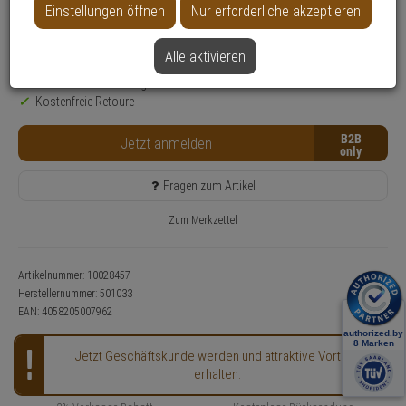
Einstellungen öffnen
Nur erforderliche akzeptieren
Produktinformationen
Zubehörartikel, Magnetkontakt
Alle aktivieren
Nur für Gewerbekunden
Lieferzeit: 3-4 Werktage**
Kostenfreie Retoure
B2B
Jetzt anmelden
Fragen zum Artikel
Zum Merkzettel
Artikelnummer: 10028457
Herstellernummer:
501033
EAN:
4058205007962
Jetzt Geschäftskunde werden und attraktive Vorteile
erhalten.