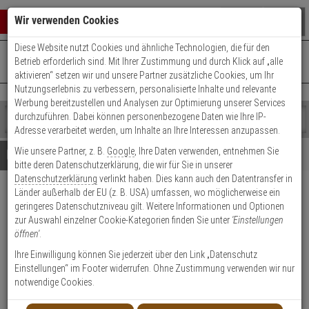
Warenkorb schließen
Suche öffnen
Warenko
Wir verwenden Cookies
Diese Website nutzt Cookies und ähnliche Technologien, die für den
+49 (0)821 899 493-0
Mo. - Do.: 8:00 - 16:30 | Fr.: 8:00 - 14:00 Uhr
0 ARTIKEL IM WARENKORB
Betrieb erforderlich sind. Mit Ihrer Zustimmung und durch Klick auf „alle
Kontaktservice nutzen
aktivieren“ setzen wir und unsere Partner zusätzliche Cookies, um Ihr
Ihr Warenkorb ist momentan leer.
Ergebnisse (
)
Nutzungserlebnis zu verbessern, personalisierte Inhalte und relevante
Fertig
Werbung bereitzustellen und Analysen zur Optimierung unserer Services
Shop
durchzuführen. Dabei können personenbezogene Daten wie Ihre IP-
durchsuchen
Adresse verarbeitet werden, um Inhalte an Ihre Interessen anzupassen.
Bitte
Es
Wie unsere Partner, z. B.
Google
, Ihre Daten verwenden, entnehmen Sie
geben
wurde
Details
Beratung
bitte deren Datenschutzerklärung, die wir für Sie in unserer
Sie
noch
Datenschutzerklärung
verlinkt haben. Dies kann auch den Datentransfer in
mindestens
Kategorien
Länder außerhalb der EU (z. B. USA) umfassen, wo möglicherweise ein
3
Suche
LED LENSER Magnetic
geringeres Datenschutzniveau gilt. Weitere Informationen und Optionen
Zeichen
gestartet
Mount
zur Auswahl einzelner Cookie-Kategorien finden Sie unter
'Einstellungen
ein,
öffnen'
.
um
die
Produktmerkmale
Ihre Einwilligung können Sie jederzeit über den Link „Datenschutz
Suche
Einstellungen“ im Footer widerrufen. Ohne Zustimmung verwenden wir nur
zu
notwendige Cookies.
starten.
Datenblatt drucken