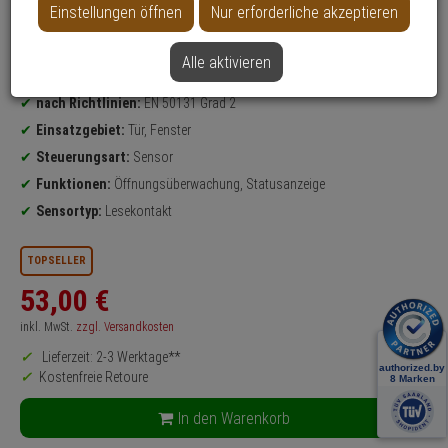
Einstellungen öffnen
Nur erforderliche akzeptieren
Datenblatt drucken
Alle aktivieren
Produktinformationen
Öffnungsmelder
nach Richtlinien:
EN 50131 Grad 2
Einsatzgebiet:
Tür, Fenster
Steuerungsart:
Sensor
Funktionen:
Öffnungsüberwachung, Statusanzeige
Sensortyp:
Lesekontakt
TOPSELLER
53,
00
€
inkl. MwSt.
zzgl. Versandkosten
Lieferzeit: 2-3 Werktage**
Kostenfreie Retoure
In den Warenkorb