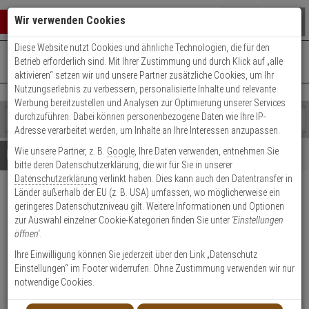
Warenkorb schließen
Suche öffnen
Warenko
Wir verwenden Cookies
Diese Website nutzt Cookies und ähnliche Technologien, die für den
+49 (0)821 899 493-0
Mo. - Do.: 8:00 - 16:30 | Fr.: 8:00 - 14:00 Uhr
0 ARTIKEL IM WARENKORB
Betrieb erforderlich sind. Mit Ihrer Zustimmung und durch Klick auf „alle
Kontaktservice nutzen
aktivieren“ setzen wir und unsere Partner zusätzliche Cookies, um Ihr
Ihr Warenkorb ist momentan leer.
Ergebnisse (
)
Nutzungserlebnis zu verbessern, personalisierte Inhalte und relevante
Fertig
Werbung bereitzustellen und Analysen zur Optimierung unserer Services
Shop
durchzuführen. Dabei können personenbezogene Daten wie Ihre IP-
durchsuchen
Adresse verarbeitet werden, um Inhalte an Ihre Interessen anzupassen.
Bitte
Es
Wie unsere Partner, z. B.
Google
, Ihre Daten verwenden, entnehmen Sie
geben
wurde
Details
Beratung
bitte deren Datenschutzerklärung, die wir für Sie in unserer
Sie
noch
Datenschutzerklärung
verlinkt haben. Dies kann auch den Datentransfer in
mindestens
Kategorien
Länder außerhalb der EU (z. B. USA) umfassen, wo möglicherweise ein
3
Suche
Lupusec Fenster-Türkontakt
geringeres Datenschutzniveau gilt. Weitere Informationen und Optionen
Zeichen
gestartet
V2 weiss, 12113
zur Auswahl einzelner Cookie-Kategorien finden Sie unter
'Einstellungen
ein,
öffnen'
.
um
die
Ihre Einwilligung können Sie jederzeit über den Link „Datenschutz
9
Suche
Einstellungen“ im Footer widerrufen. Ohne Zustimmung verwenden wir nur
zu
notwendige Cookies.
Produktmerkmale
starten.
HOT