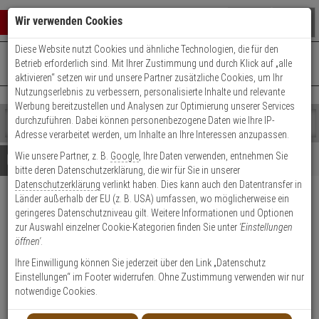
Warenkorb schließen
Suche öffnen
Warenko
Wir verwenden Cookies
Diese Website nutzt Cookies und ähnliche Technologien, die für den
+49 (0)821 899 493-0
Mo. - Do.: 8:00 - 16:30 | Fr.: 8:00 - 14:00 Uhr
0 ARTIKEL IM WARENKORB
Betrieb erforderlich sind. Mit Ihrer Zustimmung und durch Klick auf „alle
Kontaktservice nutzen
aktivieren“ setzen wir und unsere Partner zusätzliche Cookies, um Ihr
Ihr Warenkorb ist momentan leer.
Ergebnisse (
)
Nutzungserlebnis zu verbessern, personalisierte Inhalte und relevante
Fertig
Werbung bereitzustellen und Analysen zur Optimierung unserer Services
Shop
durchzuführen. Dabei können personenbezogene Daten wie Ihre IP-
durchsuchen
Adresse verarbeitet werden, um Inhalte an Ihre Interessen anzupassen.
Bitte
Es
Wie unsere Partner, z. B.
Google
, Ihre Daten verwenden, entnehmen Sie
geben
wurde
Details
Beratung
bitte deren Datenschutzerklärung, die wir für Sie in unserer
Sie
noch
Datenschutzerklärung
verlinkt haben. Dies kann auch den Datentransfer in
mindestens
Kategorien
Länder außerhalb der EU (z. B. USA) umfassen, wo möglicherweise ein
3
Suche
LUPUSEC Funk-Wassermelder
geringeres Datenschutzniveau gilt. Weitere Informationen und Optionen
Zeichen
gestartet
für XT2 Plus
zur Auswahl einzelner Cookie-Kategorien finden Sie unter
'Einstellungen
ein,
öffnen'
.
um
die
Produktmerkmale
Ihre Einwilligung können Sie jederzeit über den Link „Datenschutz
Suche
Einstellungen“ im Footer widerrufen. Ohne Zustimmung verwenden wir nur
zu
notwendige Cookies.
starten.
Datenblatt drucken