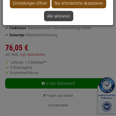
Einstellungen öffnen
Nur erforderliche akzeptieren
Produktinformationen
Wassermelder
Einsatzgebiet:
EDV-Bereiche, Serverräume, Keller, Wohnraum
Alle aktivieren
Steuerungsart:
Sensor
Funktionen:
Wassereinbruch / Überschwemmung melden
Sensortyp:
Widerstandsmessung
76,
05
€
inkl. MwSt.
zzgl. Versandkosten
Lieferzeit: 1-2 Werktage**
9 Stück lagernd
Kostenfreie Retoure
In den Warenkorb
Fragen zum Artikel
Zum Merkzettel