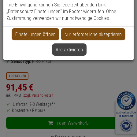
Produktinformationen
Bewegungsmelder
Ihre Einwilligung können Sie jederzeit über den Link
„Datenschutz Einstellungen“ im Footer widerrufen. Ohne
nach Richtlinien:
EN 50131 Grad 2
Zustimmung verwenden wir nur notwendige Cookies.
Einsatzgebiet:
Wohnraum, Flur
Steuerungsart:
Sensor
Einstellungen öffnen
Nur erforderliche akzeptieren
Funktionen:
Bewegungserkennung
Erfassungsbereich:
12 m
Alle aktivieren
Blickwinkel (horizontal):
110°
Sensortyp:
PIR-Sensor
TOPSELLER
91,
45
€
inkl. MwSt.
zzgl. Versandkosten
Lieferzeit: 2-3 Werktage**
Kostenfreie Retoure
In den Warenkorb