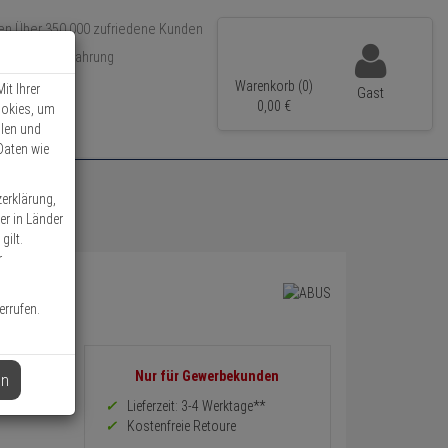
Über 350.000 zufriedene Kunden
r 15 Jahre Erfahrung
ler Versand
Warenkorb (0)
it Ihrer
Gast
0,
00
€
ookies, um
llen und
Daten wie
zerklärung,
er in Länder
gilt.
r
errufen.
Informationen
Nur für Gewerbekunden
en
zurück
Preis,
Lieferzeit: 3-4 Werktage**
Verfügbakeit
Kostenfreie Retoure
und