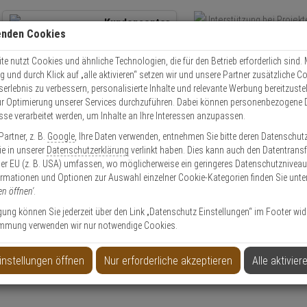
Kundencenter
enden Cookies
Übe
+49 (0)821 899 493-0
Schnel
Kontaktservice
nutzen
e nutzt Cookies und ähnliche Technologien, die für den Betrieb erforderlich sind. M
und durch Klick auf „alle aktivieren“ setzen wir und unsere Partner zusätzliche C
Mo. - Do.: 8:00 - 16:30 Fr. 8:00 - 14:00 Uhr
serlebnis zu verbessern, personalisierte Inhalte und relevante Werbung bereitzuste
r Optimierung unserer Services durchzuführen. Dabei können personenbezogene 
esse verarbeitet werden, um Inhalte an Ihre Interessen anzupassen.
olle
Mehrschlüssel für ABUS TITALIUM 98TI VHS
artner, z. B.
Google
, Ihre Daten verwenden, entnehmen Sie bitte deren Datenschut
Sie in unserer
Datenschutzerklärung
verlinkt haben. Dies kann auch den Datentransf
er EU (z. B. USA) umfassen, wo möglicherweise ein geringeres Datenschutzniveau 
ormationen und Optionen zur Auswahl einzelner Cookie-Kategorien finden Sie unte
en öffnen'
.
IUM 98TI VHS
ligung können Sie jederzeit über den Link „Datenschutz Einstellungen“ im Footer wid
mmung verwenden wir nur notwendige Cookies.
Produktinformationen
Mehrschlüssel - Modell: Titalium, Titalium 98TI
instellungen öffnen
Nur erforderliche akzeptieren
Alle aktivier