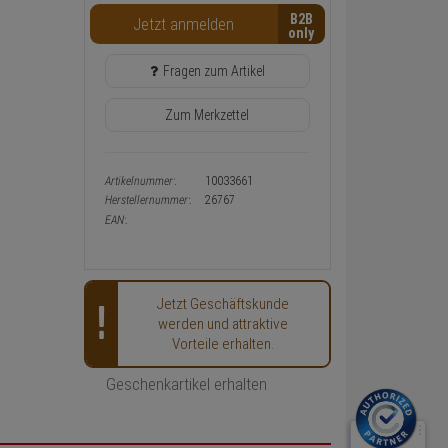
Warenkorb-
B2B
Jetzt anmelden
oder
Konfigurieren-
Button
Fragen zum Artikel
Zum Merkzettel
Artikelnummer:
10033661
Herstellernummer:
26767
EAN:
Jetzt Geschäftskunde
werden und attraktive
Vorteile erhalten.
Geschenkartikel erhalten