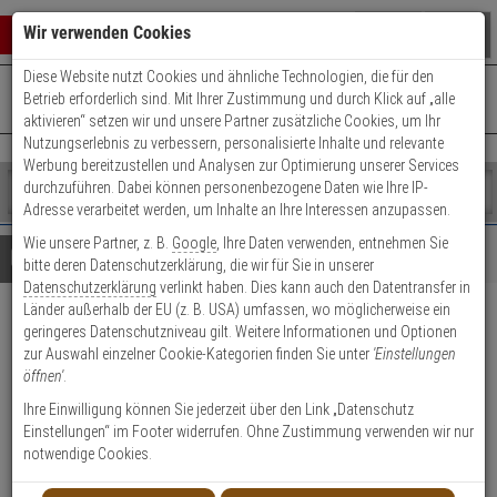
Warenkorb schließen
Suche öffnen
Warenko
Wir verwenden Cookies
Diese Website nutzt Cookies und ähnliche Technologien, die für den
+49 (0)821 899 493-0
Mo. - Do.: 8:00 - 16:30 | Fr.: 8:00 - 14:00 Uhr
0 ARTIKEL IM WARENKORB
Betrieb erforderlich sind. Mit Ihrer Zustimmung und durch Klick auf „alle
Kontaktservice nutzen
aktivieren“ setzen wir und unsere Partner zusätzliche Cookies, um Ihr
Ihr Warenkorb ist momentan leer.
Ergebnisse (
)
Nutzungserlebnis zu verbessern, personalisierte Inhalte und relevante
Fertig
Werbung bereitzustellen und Analysen zur Optimierung unserer Services
Shop
durchzuführen. Dabei können personenbezogene Daten wie Ihre IP-
durchsuchen
Adresse verarbeitet werden, um Inhalte an Ihre Interessen anzupassen.
Bitte
Es
Wie unsere Partner, z. B.
Google
, Ihre Daten verwenden, entnehmen Sie
geben
wurde
Details
Beratung
bitte deren Datenschutzerklärung, die wir für Sie in unserer
Sie
noch
Datenschutzerklärung
verlinkt haben. Dies kann auch den Datentransfer in
mindestens
Kategorien
Länder außerhalb der EU (z. B. USA) umfassen, wo möglicherweise ein
3
Suche
Mobotix Blindmodul
geringeres Datenschutzniveau gilt. Weitere Informationen und Optionen
Zeichen
gestartet
zur Auswahl einzelner Cookie-Kategorien finden Sie unter
'Einstellungen
ein,
öffnen'
.
um
Produktmerkmale
die
Ihre Einwilligung können Sie jederzeit über den Link „Datenschutz
Suche
Einstellungen“ im Footer widerrufen. Ohne Zustimmung verwenden wir nur
zu
Datenblatt drucken
notwendige Cookies.
starten.
Produktinformationen