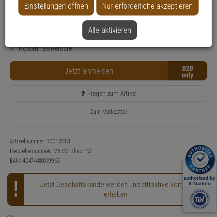
Einstellungen öffnen
Nur erforderliche akzeptieren
SALE
Nur für Gewerbekunden
Alle aktivieren
Lieferzeit: 3-4 Werktage**
Kostenfreie Retoure
B2B
Jetzt anmelden
Fragen zum Artikel
Zum Merkzettel
Artikelnummer: 10010513
Herstellernummer:
MX-SM-Blind-PW
EAN:
4047438019965
Jetzt Geschäftskunde werden und attraktive Vorteile
erhalten.