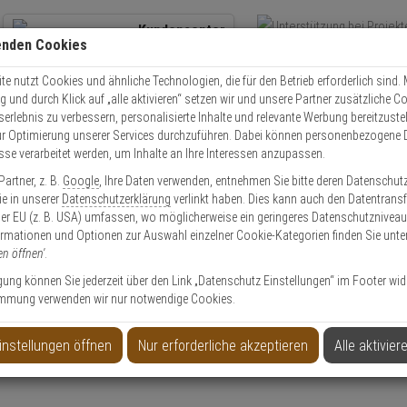
Kundencenter
enden Cookies
Übe
+49 (0)821 899 493-0
Schnel
Kontaktservice
nutzen
e nutzt Cookies und ähnliche Technologien, die für den Betrieb erforderlich sind. M
und durch Klick auf „alle aktivieren“ setzen wir und unsere Partner zusätzliche C
Mo. - Do.: 8:00 - 16:30 Fr. 8:00 - 14:00 Uhr
serlebnis zu verbessern, personalisierte Inhalte und relevante Werbung bereitzuste
r Optimierung unserer Services durchzuführen. Dabei können personenbezogene 
esse verarbeitet werden, um Inhalte an Ihre Interessen anzupassen.
obotix Kameras
Mobotix Eckhalter f. MOBOTIX MOVE SD-330/SD-340-IR
artner, z. B.
Google
, Ihre Daten verwenden, entnehmen Sie bitte deren Datenschut
Sie in unserer
Datenschutzerklärung
verlinkt haben. Dies kann auch den Datentransf
er EU (z. B. USA) umfassen, wo möglicherweise ein geringeres Datenschutzniveau 
ormationen und Optionen zur Auswahl einzelner Cookie-Kategorien finden Sie unte
en öffnen'
.
 MOVE SD-330/SD-340-IR
ligung können Sie jederzeit über den Link „Datenschutz Einstellungen“ im Footer wid
mmung verwenden wir nur notwendige Cookies.
Produktinformationen
Halterung, Zubehörartikel - Modell: MOVE
instellungen öffnen
Nur erforderliche akzeptieren
Alle aktivier
Anwendung: Videoüberwachung