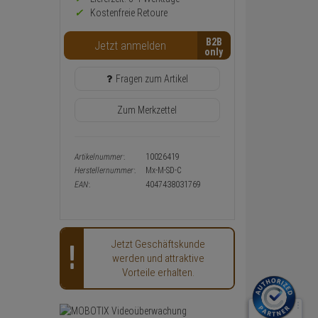
Warenkorb-
Kostenfreie Retoure
oder
Konfigurieren-
B2B
Button
Jetzt anmelden
Fragen zum Artikel
Zum Merkzettel
Artikelnummer:
10026419
Herstellernummer:
Mx-M-SD-C
EAN:
4047438031769
Jetzt Geschäftskunde
werden und attraktive
Vorteile erhalten.