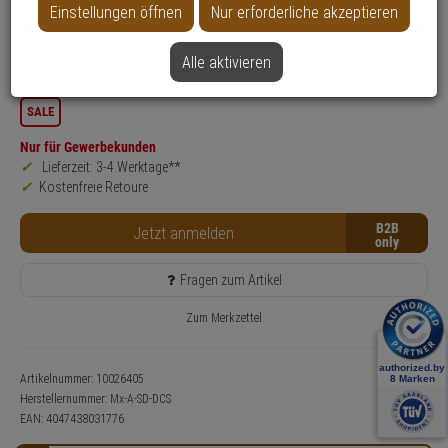
Einstellungen öffnen
Nur erforderliche akzeptieren
Produktinformationen
Zubehörartikel, Kuppel - Modell: MOVE
Alle aktivieren
Anwendung: Videoüberwachung
SALE
Nur für Gewerbekunden
Lieferzeit: 3-4 Werktage**
Kostenfreie Retoure
B2B
Jetzt anmelden
Fragen zum Artikel
Zum Merkzettel
Artikelnummer: 10026405
Herstellernummer:
Mx-A-SD-DCS
EAN:
4047438031776