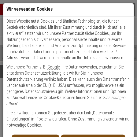
Warenkorb schließen
Suche öffnen
Warenko
Wir verwenden Cookies
Diese Website nutzt Cookies und ähnliche Technologien, die für den
+49 (0)821 899 493-0
Mo. - Do.: 8:00 - 16:30 | Fr.: 8:00 - 14:00 Uhr
0 ARTIKEL IM WARENKORB
Betrieb erforderlich sind. Mit Ihrer Zustimmung und durch Klick auf „alle
Kontaktservice nutzen
aktivieren“ setzen wir und unsere Partner zusätzliche Cookies, um Ihr
Ihr Warenkorb ist momentan leer.
Ergebnisse (
)
Nutzungserlebnis zu verbessern, personalisierte Inhalte und relevante
Fertig
Werbung bereitzustellen und Analysen zur Optimierung unserer Services
Shop
durchzuführen. Dabei können personenbezogene Daten wie Ihre IP-
durchsuchen
Adresse verarbeitet werden, um Inhalte an Ihre Interessen anzupassen.
Bitte
Es
Wie unsere Partner, z. B.
Google
, Ihre Daten verwenden, entnehmen Sie
geben
wurde
Details
Beratung
bitte deren Datenschutzerklärung, die wir für Sie in unserer
Sie
noch
Datenschutzerklärung
verlinkt haben. Dies kann auch den Datentransfer in
mindestens
Kategorien
Länder außerhalb der EU (z. B. USA) umfassen, wo möglicherweise ein
3
Suche
Mobotix Getönte Kuppel für
geringeres Datenschutzniveau gilt. Weitere Informationen und Optionen
Zeichen
gestartet
zur Auswahl einzelner Cookie-Kategorien finden Sie unter
'Einstellungen
ein,
MOBOTIX MOVE SD-330
öffnen'
.
um
die
Ihre Einwilligung können Sie jederzeit über den Link „Datenschutz
Produktmerkmale
Suche
Einstellungen“ im Footer widerrufen. Ohne Zustimmung verwenden wir nur
zu
notwendige Cookies.
starten.
Datenblatt drucken