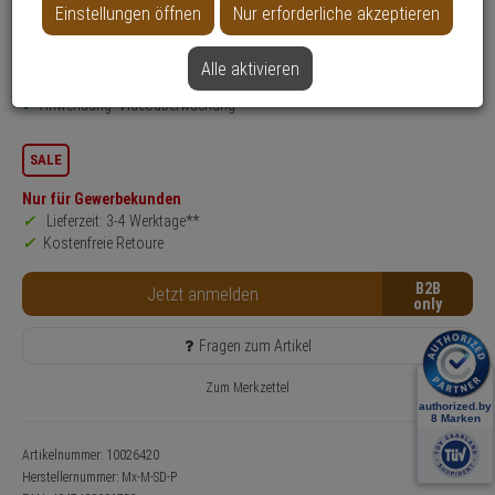
Einstellungen öffnen
Nur erforderliche akzeptieren
Datenblatt drucken
Alle aktivieren
Produktinformationen
Halterung, Zubehörartikel - Modell: MOVE
Anwendung: Videoüberwachung
SALE
Nur für Gewerbekunden
Lieferzeit: 3-4 Werktage**
Kostenfreie Retoure
B2B
Jetzt anmelden
Fragen zum Artikel
Zum Merkzettel
Artikelnummer: 10026420
Herstellernummer:
Mx-M-SD-P