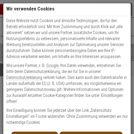
Warenkorb schließen
Suche öffnen
Warenko
Wir verwenden Cookies
Diese Website nutzt Cookies und ähnliche Technologien, die für den
+49 (0)821 899 493-0
Mo. - Do.: 8:00 - 16:30 | Fr.: 8:00 - 14:00 Uhr
0 ARTIKEL IM WARENKORB
Betrieb erforderlich sind. Mit Ihrer Zustimmung und durch Klick auf „alle
Kontaktservice nutzen
aktivieren“ setzen wir und unsere Partner zusätzliche Cookies, um Ihr
Ihr Warenkorb ist momentan leer.
Ergebnisse (
)
Nutzungserlebnis zu verbessern, personalisierte Inhalte und relevante
Fertig
Werbung bereitzustellen und Analysen zur Optimierung unserer Services
Shop
durchzuführen. Dabei können personenbezogene Daten wie Ihre IP-
durchsuchen
Adresse verarbeitet werden, um Inhalte an Ihre Interessen anzupassen.
Bitte
Es
Wie unsere Partner, z. B.
Google
, Ihre Daten verwenden, entnehmen Sie
geben
wurde
Details
Beratung
bitte deren Datenschutzerklärung, die wir für Sie in unserer
Sie
noch
Datenschutzerklärung
verlinkt haben. Dies kann auch den Datentransfer in
mindestens
Kategorien
Länder außerhalb der EU (z. B. USA) umfassen, wo möglicherweise ein
3
Suche
Mobotix Masthalter f
geringeres Datenschutzniveau gilt. Weitere Informationen und Optionen
Zeichen
gestartet
zur Auswahl einzelner Cookie-Kategorien finden Sie unter
'Einstellungen
ein,
MOBOTIX MOVE SD-330/SD-340-
öffnen'
.
um
IR
die
Ihre Einwilligung können Sie jederzeit über den Link „Datenschutz
Suche
Einstellungen“ im Footer widerrufen. Ohne Zustimmung verwenden wir nur
zu
notwendige Cookies.
Produktmerkmale
starten.