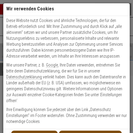
Warenkorb schließen
Suche öffnen
Warenko
Wir verwenden Cookies
Diese Website nutzt Cookies und ähnliche Technologien, die für den
+49 (0)821 899 493-0
Mo. - Do.: 8:00 - 16:30 | Fr.: 8:00 - 14:00 Uhr
0 ARTIKEL IM WARENKORB
Betrieb erforderlich sind. Mit Ihrer Zustimmung und durch Klick auf „alle
Kontaktservice nutzen
aktivieren“ setzen wir und unsere Partner zusätzliche Cookies, um Ihr
Ihr Warenkorb ist momentan leer.
Ergebnisse (
)
Nutzungserlebnis zu verbessern, personalisierte Inhalte und relevante
Fertig
Werbung bereitzustellen und Analysen zur Optimierung unserer Services
Shop
durchzuführen. Dabei können personenbezogene Daten wie Ihre IP-
durchsuchen
Adresse verarbeitet werden, um Inhalte an Ihre Interessen anzupassen.
Bitte
Es
Wie unsere Partner, z. B.
Google
, Ihre Daten verwenden, entnehmen Sie
geben
wurde
Details
Beratung
bitte deren Datenschutzerklärung, die wir für Sie in unserer
Sie
noch
Datenschutzerklärung
verlinkt haben. Dies kann auch den Datentransfer in
mindestens
Kategorien
Länder außerhalb der EU (z. B. USA) umfassen, wo möglicherweise ein
3
Suche
Mobotix Mx-APP-VX-CON
geringeres Datenschutzniveau gilt. Weitere Informationen und Optionen
Zeichen
gestartet
zur Auswahl einzelner Cookie-Kategorien finden Sie unter
'Einstellungen
ein,
Vaxtor App
öffnen'
.
um
die
Ihre Einwilligung können Sie jederzeit über den Link „Datenschutz
Produktmerkmale
Suche
Einstellungen“ im Footer widerrufen. Ohne Zustimmung verwenden wir nur
zu
notwendige Cookies.
Datenblatt drucken
starten.