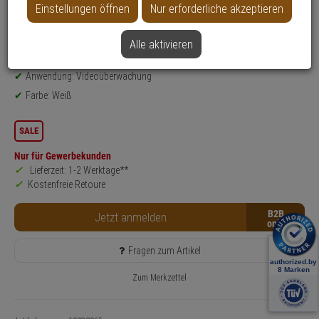
Einstellungen öffnen
Nur erforderliche akzeptieren
Datenblatt drucken
Alle aktivieren
Produktinformationen
Zubehörartikel, Infrarotstrahler
Anwendung: Videoüberwachung
Farbe: Weiß
SALE
Nur für Gewerbekunden
Lieferzeit: 1-2 Werktage**
Kostenfreie Retoure
B2B
Jetzt anmelden
Fragen zum Artikel
Zum Merkzettel