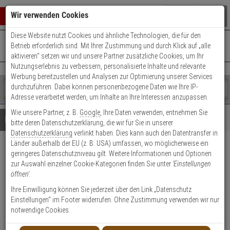
Warenkorb schließen
Suche öffnen
Warenko
Wir verwenden Cookies
Diese Website nutzt Cookies und ähnliche Technologien, die für den
+49 (0)821 899 493-0
Mo. - Do.: 8:00 - 16:30 | Fr.: 8:00 - 14:00 Uhr
0 ARTIKEL IM WARENKORB
Betrieb erforderlich sind. Mit Ihrer Zustimmung und durch Klick auf „alle
Kontaktservice nutzen
aktivieren“ setzen wir und unsere Partner zusätzliche Cookies, um Ihr
Ihr Warenkorb ist momentan leer.
Ergebnisse (
)
Nutzungserlebnis zu verbessern, personalisierte Inhalte und relevante
Fertig
Werbung bereitzustellen und Analysen zur Optimierung unserer Services
Shop
durchzuführen. Dabei können personenbezogene Daten wie Ihre IP-
durchsuchen
Adresse verarbeitet werden, um Inhalte an Ihre Interessen anzupassen.
Bitte
Es
Wie unsere Partner, z. B.
Google
, Ihre Daten verwenden, entnehmen Sie
geben
wurde
Details
Beratung
bitte deren Datenschutzerklärung, die wir für Sie in unserer
Sie
noch
Datenschutzerklärung
verlinkt haben. Dies kann auch den Datentransfer in
mindestens
Kategorien
Länder außerhalb der EU (z. B. USA) umfassen, wo möglicherweise ein
3
Suche
Mobotix MxIRLight
geringeres Datenschutzniveau gilt. Weitere Informationen und Optionen
Zeichen
gestartet
zur Auswahl einzelner Cookie-Kategorien finden Sie unter
'Einstellungen
ein,
Infrarotstrahler 860nm 120°x120°
öffnen'
.
um
die
Ihre Einwilligung können Sie jederzeit über den Link „Datenschutz
Produktmerkmale
Suche
Einstellungen“ im Footer widerrufen. Ohne Zustimmung verwenden wir nur
zu
notwendige Cookies.
starten.