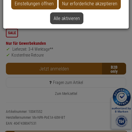
Einstellungen öffnen
Nur erforderliche akzeptieren
Produktinformationen
Zubehörartikel, PoE Injector
Alle aktivieren
Anschlussart:
IP (Ethernet Kabel)
SALE
Nur für Gewerbekunden
Lieferzeit: 3-4 Werktage**
Kostenfreie Retoure
B2B
Jetzt anmelden
Fragen zum Artikel
Zum Merkzettel
Artikelnummer: 10041552
Herstellernummer:
Mx-NPA-PoE1A-60W-BT
EAN:
4047438047531