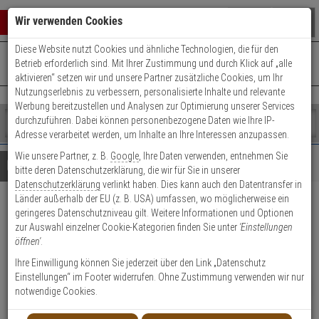
Warenkorb schließen
Suche öffnen
Warenko
Wir verwenden Cookies
Diese Website nutzt Cookies und ähnliche Technologien, die für den
+49 (0)821 899 493-0
Mo. - Do.: 8:00 - 16:30 | Fr.: 8:00 - 14:00 Uhr
0 ARTIKEL IM WARENKORB
Betrieb erforderlich sind. Mit Ihrer Zustimmung und durch Klick auf „alle
Kontaktservice nutzen
aktivieren“ setzen wir und unsere Partner zusätzliche Cookies, um Ihr
Ihr Warenkorb ist momentan leer.
Ergebnisse (
)
Nutzungserlebnis zu verbessern, personalisierte Inhalte und relevante
Fertig
Werbung bereitzustellen und Analysen zur Optimierung unserer Services
Shop
durchzuführen. Dabei können personenbezogene Daten wie Ihre IP-
durchsuchen
Adresse verarbeitet werden, um Inhalte an Ihre Interessen anzupassen.
Bitte
Es
Wie unsere Partner, z. B.
Google
, Ihre Daten verwenden, entnehmen Sie
geben
wurde
Details
Beratung
bitte deren Datenschutzerklärung, die wir für Sie in unserer
Sie
noch
Datenschutzerklärung
verlinkt haben. Dies kann auch den Datentransfer in
mindestens
Kategorien
Länder außerhalb der EU (z. B. USA) umfassen, wo möglicherweise ein
3
Suche
Mobotix PoE++ Power
geringeres Datenschutzniveau gilt. Weitere Informationen und Optionen
Zeichen
gestartet
zur Auswahl einzelner Cookie-Kategorien finden Sie unter
'Einstellungen
ein,
Network Injektor 60 Watt
öffnen'
.
um
die
Ihre Einwilligung können Sie jederzeit über den Link „Datenschutz
Produktmerkmale
Suche
Einstellungen“ im Footer widerrufen. Ohne Zustimmung verwenden wir nur
zu
NEU
notwendige Cookies.
starten.
Datenblatt drucken