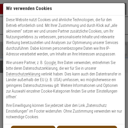
Warenkorb schließen
Suche öffnen
Warenko
Wir verwenden Cookies
Diese Website nutzt Cookies und ähnliche Technologien, die für den
+49 (0)821 899 493-0
Mo. - Do.: 8:00 - 16:30 | Fr.: 8:00 - 14:00 Uhr
0 ARTIKEL IM WARENKORB
Betrieb erforderlich sind. Mit Ihrer Zustimmung und durch Klick auf „alle
Kontaktservice nutzen
aktivieren“ setzen wir und unsere Partner zusätzliche Cookies, um Ihr
Ihr Warenkorb ist momentan leer.
Ergebnisse (
)
Nutzungserlebnis zu verbessern, personalisierte Inhalte und relevante
Fertig
Werbung bereitzustellen und Analysen zur Optimierung unserer Services
Shop
durchzuführen. Dabei können personenbezogene Daten wie Ihre IP-
durchsuchen
Adresse verarbeitet werden, um Inhalte an Ihre Interessen anzupassen.
Bitte
Es
Wie unsere Partner, z. B.
Google
, Ihre Daten verwenden, entnehmen Sie
geben
wurde
Details
Beratung
Beliebte 6 Megapixel Artikel
bitte deren Datenschutzerklärung, die wir für Sie in unserer
Sie
noch
Datenschutzerklärung
verlinkt haben. Dies kann auch den Datentransfer in
mindestens
Kategorien
Länder außerhalb der EU (z. B. USA) umfassen, wo möglicherweise ein
3
Suche
Mobotix Mx-O-SMA-S-6L237
geringeres Datenschutzniveau gilt. Weitere Informationen und Optionen
Zeichen
gestartet
zur Auswahl einzelner Cookie-Kategorien finden Sie unter
'Einstellungen
ein,
B237 Nacht LPF Modul 6MP
öffnen'
.
um
die
Ihre Einwilligung können Sie jederzeit über den Link „Datenschutz
Produktmerkmale
Suche
Einstellungen“ im Footer widerrufen. Ohne Zustimmung verwenden wir nur
zu
notwendige Cookies.
Datenblatt drucken
starten.