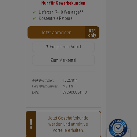
Preis,
Nur für Gewerbekunden
Verfügbakeit
und
Lieferzeit: 7-10 Werktage**
Warenkorb-
Kostenfreie Retoure
oder
Konfigurieren-
B2B
Button
Jetzt anmelden
Fragen zum Artikel
Zum Merkzettel
Artikelnummer:
10027844
Herstellernummer:
MZ-1 S
EAN:
5905033334113
Jetzt Geschäftskunde
werden und attraktive
Vorteile erhalten.