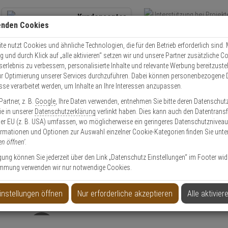
Kundencenter
enden Cookies
Übe
+49 (0)821 899 493-0
Schnel
Kontaktservice
nutzen
e nutzt Cookies und ähnliche Technologien, die für den Betrieb erforderlich sind. M
und durch Klick auf „alle aktivieren“ setzen wir und unsere Partner zusätzliche C
Mo. - Do.: 8:00 - 16:30 Fr. 8:00 - 14:00 Uhr
serlebnis zu verbessern, personalisierte Inhalte und relevante Werbung bereitzuste
r Optimierung unserer Services durchzuführen. Dabei können personenbezogene 
esse verarbeitet werden, um Inhalte an Ihre Interessen anzupassen.
Video
Zutritt
Einbruch
Brand
artner, z. B.
Google
, Ihre Daten verwenden, entnehmen Sie bitte deren Datenschut
 Aufputz Verteiler 6 Schraubklemmen + Sabo
Sie in unserer
Datenschutzerklärung
verlinkt haben. Dies kann auch den Datentransf
er EU (z. B. USA) umfassen, wo möglicherweise ein geringeres Datenschutzniveau 
ormationen und Optionen zur Auswahl einzelner Cookie-Kategorien finden Sie unte
en öffnen'
.
ligung können Sie jederzeit über den Link „Datenschutz Einstellungen“ im Footer wid
mmung verwenden wir nur notwendige Cookies.
hraubklemmen + Sabo
instellungen öffnen
Nur erforderliche akzeptieren
Alle aktivier
Produktinformationen
Zubehörartikel, Verteiler