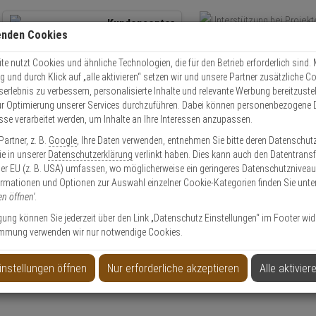
Kundencenter
enden Cookies
Übe
+49 (0)821 899 493-0
Schnel
Kontaktservice
nutzen
e nutzt Cookies und ähnliche Technologien, die für den Betrieb erforderlich sind. M
und durch Klick auf „alle aktivieren“ setzen wir und unsere Partner zusätzliche C
Mo. - Do.: 8:00 - 16:30 Fr. 8:00 - 14:00 Uhr
serlebnis zu verbessern, personalisierte Inhalte und relevante Werbung bereitzuste
r Optimierung unserer Services durchzuführen. Dabei können personenbezogene 
esse verarbeitet werden, um Inhalte an Ihre Interessen anzupassen.
Video
Zutritt
Einbruch
Brand
artner, z. B.
Google
, Ihre Daten verwenden, entnehmen Sie bitte deren Datenschut
tz
Schlüsselrohling für Mefa Briefkasten Sonate
Sie in unserer
Datenschutzerklärung
verlinkt haben. Dies kann auch den Datentransf
er EU (z. B. USA) umfassen, wo möglicherweise ein geringeres Datenschutzniveau 
ormationen und Optionen zur Auswahl einzelner Cookie-Kategorien finden Sie unte
en öffnen'
.
ligung können Sie jederzeit über den Link „Datenschutz Einstellungen“ im Footer wid
mmung verwenden wir nur notwendige Cookies.
fkasten Sonate
instellungen öffnen
Nur erforderliche akzeptieren
Alle aktivier