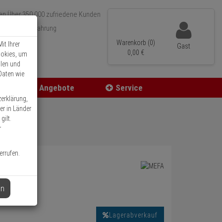
Über 350.000 zufriedene Kunden
r 15 Jahre Erfahrung
ler Versand
Warenkorb (0)
it Ihrer
Gast
0,
00
€
ookies, um
llen und
Daten wie
Angebote
Service
zerklärung,
er in Länder
gilt.
r
errufen.
en
Lagerabverkauf