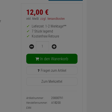
12,
00
€
Informationen
zurück
Preis,
inkl. MwSt.
zzgl. Versandkosten
r
Verfügbakeit
Lieferzeit: 1-2 Werktage**
und
Warenkorb-
7 Stück lagernd
oder
Kostenfreie Retoure
Konfigurieren-
Menge
Button
In den Warenkorb
Fragen zum Artikel
Zum Merkzettel
Artikelnummer:
20000791
Herstellernummer:
A18200
EAN: