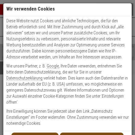
Warenkorb schließen
Suche öffnen
Warenko
Wir verwenden Cookies
Diese Website nutzt Cookies und ähnliche Technologien, die für den
+49 (0)821 899 493-0
Mo. - Do.: 8:00 - 16:30 | Fr.: 8:00 - 14:00 Uhr
0 ARTIKEL IM WARENKORB
Betrieb erforderlich sind. Mit Ihrer Zustimmung und durch Klick auf „alle
Kontaktservice nutzen
aktivieren“ setzen wir und unsere Partner zusätzliche Cookies, um Ihr
Ihr Warenkorb ist momentan leer.
Ergebnisse (
)
Nutzungserlebnis zu verbessern, personalisierte Inhalte und relevante
Fertig
Werbung bereitzustellen und Analysen zur Optimierung unserer Services
Shop
durchzuführen. Dabei können personenbezogene Daten wie Ihre IP-
durchsuchen
Adresse verarbeitet werden, um Inhalte an Ihre Interessen anzupassen.
Bitte
Es
Wie unsere Partner, z. B.
Google
, Ihre Daten verwenden, entnehmen Sie
geben
wurde
Details
Beratung
bitte deren Datenschutzerklärung, die wir für Sie in unserer
Sie
noch
Datenschutzerklärung
verlinkt haben. Dies kann auch den Datentransfer in
mindestens
Kategorien
Länder außerhalb der EU (z. B. USA) umfassen, wo möglicherweise ein
3
Suche
AG Neovo WMK-01
geringeres Datenschutzniveau gilt. Weitere Informationen und Optionen
Zeichen
gestartet
Wandbefestigung, max. 18 kg
zur Auswahl einzelner Cookie-Kategorien finden Sie unter
'Einstellungen
ein,
öffnen'
.
um
die
Produktmerkmale
Ihre Einwilligung können Sie jederzeit über den Link „Datenschutz
Suche
Einstellungen“ im Footer widerrufen. Ohne Zustimmung verwenden wir nur
zu
notwendige Cookies.
Datenblatt drucken
starten.