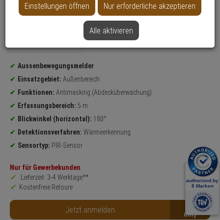
Produktmerkmale
Einstellungen öffnen
Nur erforderliche akzeptieren
Alle aktivieren
Datenblatt drucken
Produktinformationen
Aussenbewegungsmelder
Einsatzgebiet:
Außenbereich
Funktionen:
Antimasking (Abdecküberwachung)
Erfassungsbereich:
5 m
Blickwinkel (horizontal):
180°
Detektionsverfahren:
Wärmeerkennung
Sensortyp:
PIR-Sensor
Nur für Gewerbekunden
Lieferzeit: 3-4 Werktage**
Kostenfreie Retoure
B2B
Jetzt anmelden