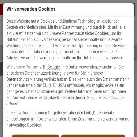
Warenkorb schließen
Suche öffnen
Warenko
Wir verwenden Cookies
Diese Website nutzt Cookies und ähnliche Technologien, die für den
+49 (0)821 899 493-0
Mo. - Do.: 8:00 - 16:30 | Fr.: 8:00 - 14:00 Uhr
0 ARTIKEL IM WARENKORB
Betrieb erforderlich sind. Mit Ihrer Zustimmung und durch Klick auf „alle
Kontaktservice nutzen
aktivieren“ setzen wir und unsere Partner zusätzliche Cookies, um Ihr
Ihr Warenkorb ist momentan leer.
Ergebnisse (
)
Nutzungserlebnis zu verbessern, personalisierte Inhalte und relevante
Fertig
Werbung bereitzustellen und Analysen zur Optimierung unserer Services
Shop
durchzuführen. Dabei können personenbezogene Daten wie Ihre IP-
durchsuchen
Adresse verarbeitet werden, um Inhalte an Ihre Interessen anzupassen.
Bitte
Es
Wie unsere Partner, z. B.
Google
, Ihre Daten verwenden, entnehmen Sie
geben
wurde
Details
Beratung
bitte deren Datenschutzerklärung, die wir für Sie in unserer
Sie
noch
Datenschutzerklärung
verlinkt haben. Dies kann auch den Datentransfer in
mindestens
Kategorien
Länder außerhalb der EU (z. B. USA) umfassen, wo möglicherweise ein
3
Suche
Optex
geringeres Datenschutzniveau gilt. Weitere Informationen und Optionen
Zeichen
gestartet
Aussenbewegungsmelder FTN-
zur Auswahl einzelner Cookie-Kategorien finden Sie unter
'Einstellungen
ein,
öffnen'
.
um
RAM Abdeck,Funk
die
Ihre Einwilligung können Sie jederzeit über den Link „Datenschutz
Suche
Einstellungen“ im Footer widerrufen. Ohne Zustimmung verwenden wir nur
zu
1
notwendige Cookies.
starten.