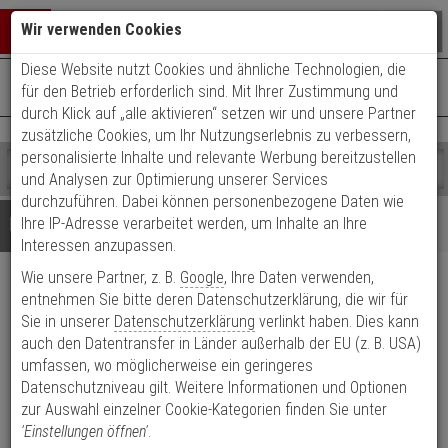
Warenkorb schließen
Suche öffnen
Warenko
Wir verwenden Cookies
Diese Website nutzt Cookies und ähnliche Technologien, die
+49 (0)821 899 493-0
Mo. - Do.: 8:00 - 16:30 | Fr.: 8:00 - 14:00 Uhr
0 ARTIKEL IM WARENKORB
für den Betrieb erforderlich sind. Mit Ihrer Zustimmung und
Kontaktservice nutzen
durch Klick auf „alle aktivieren“ setzen wir und unsere Partner
Ihr Warenkorb ist momentan leer.
Ergebnisse (
)
zusätzliche Cookies, um Ihr Nutzungserlebnis zu verbessern,
Fertig
personalisierte Inhalte und relevante Werbung bereitzustellen
Shop
durchsuchen
und Analysen zur Optimierung unserer Services
Bitte
Es
durchzuführen. Dabei können personenbezogene Daten wie
geben
wurde
Details
Beratung
Ihre IP-Adresse verarbeitet werden, um Inhalte an Ihre
Sie
noch
Interessen anzupassen.
mindestens
Kategorien
Wie unsere Partner, z. B.
Google
, Ihre Daten verwenden,
3
Suche
Optex
Zeichen
gestartet
entnehmen Sie bitte deren Datenschutzerklärung, die wir für
ein,
Sie in unserer
Datenschutzerklärung
verlinkt haben. Dies kann
Aussenbewegungsmelder HX-
um
auch den Datentransfer in Länder außerhalb der EU (z. B. USA)
80NRAM 24x2m, Funk
die
umfassen, wo möglicherweise ein geringeres
Suche
Datenschutzniveau gilt. Weitere Informationen und Optionen
zu
Produktmerkmale
zur Auswahl einzelner Cookie-Kategorien finden Sie unter
starten.
'Einstellungen öffnen'
.