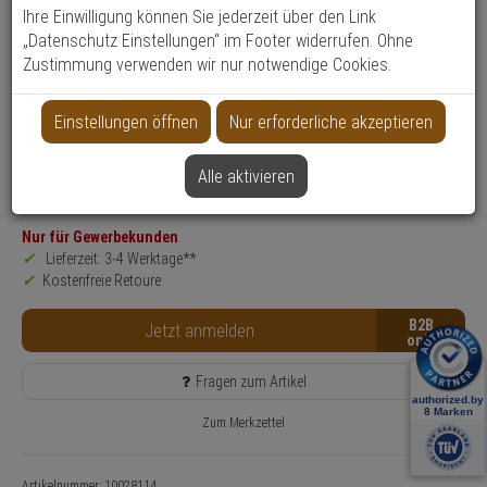
Ihre Einwilligung können Sie jederzeit über den Link
Datenblatt drucken
„Datenschutz Einstellungen“ im Footer widerrufen. Ohne
Zustimmung verwenden wir nur notwendige Cookies.
Produktinformationen
Aussenbewegungsmelder
Einsatzgebiet:
Außenbereich
Einstellungen öffnen
Nur erforderliche akzeptieren
Erfassungsbereich:
24 m
Detektionsverfahren:
Wärmeerkennung
Alle aktivieren
Sensortyp:
PIR-Sensor
Nur für Gewerbekunden
Lieferzeit: 3-4 Werktage**
Kostenfreie Retoure
B2B
Jetzt anmelden
Fragen zum Artikel
Zum Merkzettel
Artikelnummer: 10028114