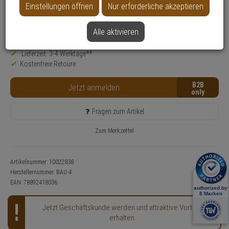
Einstellungen öffnen
Nur erforderliche akzeptieren
Produktinformationen
Zubehörartikel
Alle aktivieren
Nur für Gewerbekunden
Lieferzeit: 3-4 Werktage**
Kostenfreie Retoure
B2B
Jetzt anmelden
Fragen zum Artikel
Zum Merkzettel
Artikelnummer: 10022838
Herstellernummer:
BAU-4
EAN:
78892418036
Jetzt Geschäftskunde werden und attraktive Vorteile
erhalten.