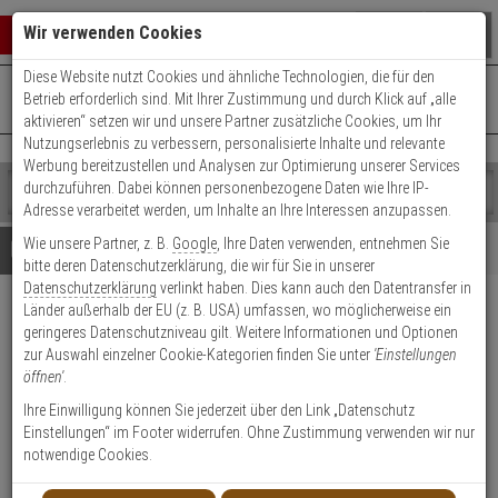
Warenkorb schließen
Suche öffnen
Warenko
Wir verwenden Cookies
Diese Website nutzt Cookies und ähnliche Technologien, die für den
+49 (0)821 899 493-0
Mo. - Do.: 8:00 - 16:30 | Fr.: 8:00 - 14:00 Uhr
0 ARTIKEL IM WARENKORB
Betrieb erforderlich sind. Mit Ihrer Zustimmung und durch Klick auf „alle
Kontaktservice nutzen
aktivieren“ setzen wir und unsere Partner zusätzliche Cookies, um Ihr
Ihr Warenkorb ist momentan leer.
Ergebnisse (
)
Nutzungserlebnis zu verbessern, personalisierte Inhalte und relevante
Fertig
Werbung bereitzustellen und Analysen zur Optimierung unserer Services
Shop
durchzuführen. Dabei können personenbezogene Daten wie Ihre IP-
durchsuchen
Adresse verarbeitet werden, um Inhalte an Ihre Interessen anzupassen.
Bitte
Es
Wie unsere Partner, z. B.
Google
, Ihre Daten verwenden, entnehmen Sie
geben
wurde
Details
Beratung
bitte deren Datenschutzerklärung, die wir für Sie in unserer
Sie
noch
Datenschutzerklärung
verlinkt haben. Dies kann auch den Datentransfer in
mindestens
Kategorien
Länder außerhalb der EU (z. B. USA) umfassen, wo möglicherweise ein
3
Suche
Optex BAU-4
geringeres Datenschutzniveau gilt. Weitere Informationen und Optionen
Zeichen
gestartet
Einstellwerkzeug Infrarot für SL-
zur Auswahl einzelner Cookie-Kategorien finden Sie unter
'Einstellungen
ein,
öffnen'
.
um
Serie
die
Ihre Einwilligung können Sie jederzeit über den Link „Datenschutz
Suche
Einstellungen“ im Footer widerrufen. Ohne Zustimmung verwenden wir nur
zu
Produktmerkmale
notwendige Cookies.
starten.
Datenblatt drucken