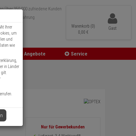
Über 350.000 zufriedene Kunden
r 15 Jahre Erfahrung
ler Versand
Warenkorb (0)
it Ihrer
Gast
0,
00
€
ookies, um
llen und
Daten wie
Angebote
Service
zerklärung,
er in Länder
gilt.
r
errufen.
en
Informationen
Nur für Gewerbekunden
zurück