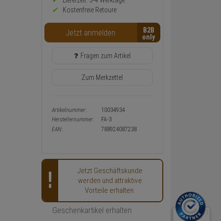
Preis,
Lieferzeit: 3-4 Werktage**
Verfügbakeit
Kostenfreie Retoure
und
Warenkorb-
B2B
Jetzt anmelden
oder
Konfigurieren-
Button
Fragen zum Artikel
Zum Merkzettel
Artikelnummer:
10034934
Herstellernummer:
FA-3
EAN:
788924087238
Jetzt Geschäftskunde
werden und attraktive
Vorteile erhalten.
Geschenkartikel erhalten