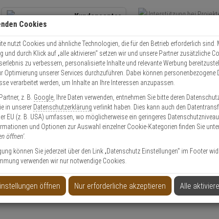
Kundencenter
enden Cookies
Übe
+49 (0)821 899 493-0
Schnel
Kontaktservice
nutzen
e nutzt Cookies und ähnliche Technologien, die für den Betrieb erforderlich sind. M
und durch Klick auf „alle aktivieren“ setzen wir und unsere Partner zusätzliche C
Mo. - Do.: 8:00 - 16:30 Fr. 8:00 - 14:00 Uhr
serlebnis zu verbessern, personalisierte Inhalte und relevante Werbung bereitzuste
r Optimierung unserer Services durchzuführen. Dabei können personenbezogene 
esse verarbeitet werden, um Inhalte an Ihre Interessen anzupassen.
Video
Zutritt
Einbruch
Brand
artner, z. B.
Google
, Ihre Daten verwenden, entnehmen Sie bitte deren Datenschut
 FA-3 Wand,-Deckenmontage für WNX Melder
Sie in unserer
Datenschutzerklärung
verlinkt haben. Dies kann auch den Datentransf
er EU (z. B. USA) umfassen, wo möglicherweise ein geringeres Datenschutzniveau 
ormationen und Optionen zur Auswahl einzelner Cookie-Kategorien finden Sie unte
en öffnen'
.
ligung können Sie jederzeit über den Link „Datenschutz Einstellungen“ im Footer wid
mmung verwenden wir nur notwendige Cookies.
ge für WNX Melder
instellungen öffnen
Nur erforderliche akzeptieren
Alle aktivier
Produktinformationen
Halterung, Zubehörartikel