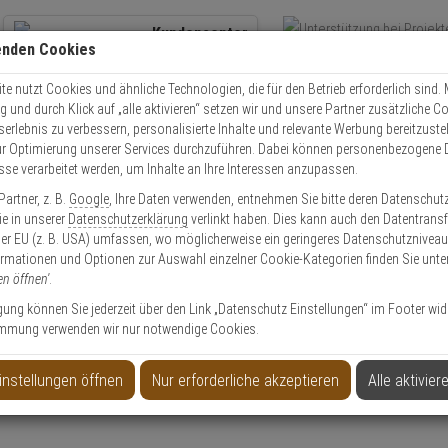
Kundencenter
enden Cookies
Übe
+49 (0)821 899 493-0
Schnel
Kontaktservice
nutzen
e nutzt Cookies und ähnliche Technologien, die für den Betrieb erforderlich sind. M
und durch Klick auf „alle aktivieren“ setzen wir und unsere Partner zusätzliche C
Mo. - Do.: 8:00 - 16:30 Fr. 8:00 - 14:00 Uhr
serlebnis zu verbessern, personalisierte Inhalte und relevante Werbung bereitzuste
r Optimierung unserer Services durchzuführen. Dabei können personenbezogene 
esse verarbeitet werden, um Inhalte an Ihre Interessen anzupassen.
Video
Zutritt
Einbruch
Brand
artner, z. B.
Google
, Ihre Daten verwenden, entnehmen Sie bitte deren Datenschut
LAC-1 Laser-/Infrarot-Einstellwerkzeug
Sie in unserer
Datenschutzerklärung
verlinkt haben. Dies kann auch den Datentransf
er EU (z. B. USA) umfassen, wo möglicherweise ein geringeres Datenschutzniveau 
ormationen und Optionen zur Auswahl einzelner Cookie-Kategorien finden Sie unte
en öffnen'
.
ligung können Sie jederzeit über den Link „Datenschutz Einstellungen“ im Footer wid
mmung verwenden wir nur notwendige Cookies.
nstellwerkzeug
instellungen öffnen
Nur erforderliche akzeptieren
Alle aktivier
Produktinformationen
Zubehörartikel, Werkzeug