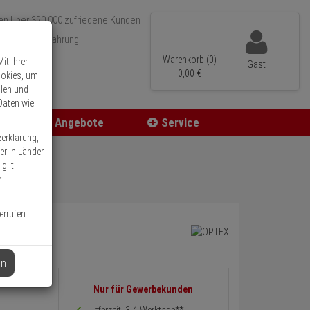
Über 350.000 zufriedene Kunden
r 15 Jahre Erfahrung
ler Versand
Warenkorb (0)
it Ihrer
Gast
0,
00
€
ookies, um
llen und
Daten wie
Angebote
Service
zerklärung,
er in Länder
gilt.
r
errufen.
en
Informationen
Nur für Gewerbekunden
zurück