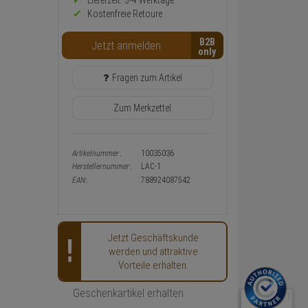
Preis,
Lieferzeit: 3-4 Werktage**
Verfügbakeit
Kostenfreie Retoure
und
Warenkorb-
B2B
Jetzt anmelden
oder
Konfigurieren-
Button
Fragen zum Artikel
Zum Merkzettel
Artikelnummer:
10035036
Herstellernummer:
LAC-1
EAN:
788924087542
Jetzt Geschäftskunde
werden und attraktive
Vorteile erhalten.
Geschenkartikel erhalten