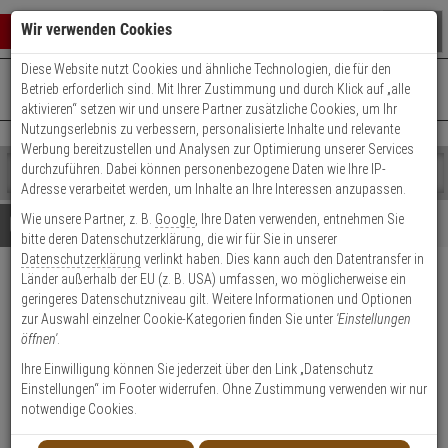
Warenkorb schließen
Suche öffnen
Warenko
Wir verwenden Cookies
Diese Website nutzt Cookies und ähnliche Technologien, die für den
+49 (0)821 899 493-0
Mo. - Do.: 8:00 - 16:30 | Fr.: 8:00 - 14:00 Uhr
0 ARTIKEL IM WARENKORB
Betrieb erforderlich sind. Mit Ihrer Zustimmung und durch Klick auf „alle
Kontaktservice nutzen
aktivieren“ setzen wir und unsere Partner zusätzliche Cookies, um Ihr
Ihr Warenkorb ist momentan leer.
Ergebnisse (
)
Nutzungserlebnis zu verbessern, personalisierte Inhalte und relevante
Fertig
Werbung bereitzustellen und Analysen zur Optimierung unserer Services
Shop
durchzuführen. Dabei können personenbezogene Daten wie Ihre IP-
durchsuchen
Adresse verarbeitet werden, um Inhalte an Ihre Interessen anzupassen.
Bitte
Es
Wie unsere Partner, z. B.
Google
, Ihre Daten verwenden, entnehmen Sie
geben
wurde
Details
Beratung
bitte deren Datenschutzerklärung, die wir für Sie in unserer
Sie
noch
Datenschutzerklärung
verlinkt haben. Dies kann auch den Datentransfer in
mindestens
Kategorien
Länder außerhalb der EU (z. B. USA) umfassen, wo möglicherweise ein
3
Suche
Optex MX-40PT Dual
geringeres Datenschutzniveau gilt. Weitere Informationen und Optionen
Zeichen
gestartet
Bewegungsmelder
zur Auswahl einzelner Cookie-Kategorien finden Sie unter
'Einstellungen
ein,
öffnen'
.
um
die
Produktmerkmale
Ihre Einwilligung können Sie jederzeit über den Link „Datenschutz
Suche
Einstellungen“ im Footer widerrufen. Ohne Zustimmung verwenden wir nur
zu
notwendige Cookies.
Datenblatt drucken
starten.