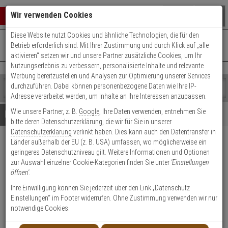
Warenkorb schließen
Suche öffnen
Warenko
Wir verwenden Cookies
Diese Website nutzt Cookies und ähnliche Technologien, die für den
+49 (0)821 899 493-0
Mo. - Do.: 8:00 - 16:30 | Fr.: 8:00 - 14:00 Uhr
0 ARTIKEL IM WARENKORB
Betrieb erforderlich sind. Mit Ihrer Zustimmung und durch Klick auf „alle
Kontaktservice nutzen
aktivieren“ setzen wir und unsere Partner zusätzliche Cookies, um Ihr
Ihr Warenkorb ist momentan leer.
Ergebnisse (
)
Nutzungserlebnis zu verbessern, personalisierte Inhalte und relevante
Fertig
Werbung bereitzustellen und Analysen zur Optimierung unserer Services
Shop
durchzuführen. Dabei können personenbezogene Daten wie Ihre IP-
durchsuchen
Adresse verarbeitet werden, um Inhalte an Ihre Interessen anzupassen.
Bitte
Es
Wie unsere Partner, z. B.
Google
, Ihre Daten verwenden, entnehmen Sie
geben
wurde
Details
Beratung
bitte deren Datenschutzerklärung, die wir für Sie in unserer
Sie
noch
Datenschutzerklärung
verlinkt haben. Dies kann auch den Datentransfer in
mindestens
Kategorien
Länder außerhalb der EU (z. B. USA) umfassen, wo möglicherweise ein
3
Suche
Optex PIE-1 Integration von
geringeres Datenschutzniveau gilt. Weitere Informationen und Optionen
Zeichen
gestartet
OPTEX Produkten via IP
zur Auswahl einzelner Cookie-Kategorien finden Sie unter
'Einstellungen
ein,
öffnen'
.
um
die
Produktmerkmale
Ihre Einwilligung können Sie jederzeit über den Link „Datenschutz
Suche
Einstellungen“ im Footer widerrufen. Ohne Zustimmung verwenden wir nur
zu
notwendige Cookies.
Datenblatt drucken
starten.