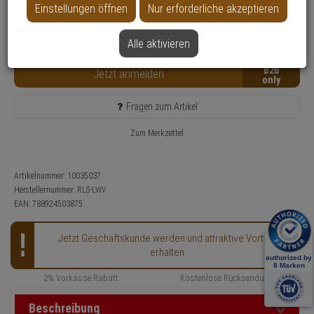
Einstellungen öffnen
Nur erforderliche akzeptieren
Nur für Gewerbekunden
Lieferzeit: 3-4 Werktage**
Kostenfreie Retoure
Alle aktivieren
B2B
Jetzt anmelden
Fragen zum Artikel
Zum Merkzettel
Artikelnummer: 10035037
Herstellernummer:
RLS-LWV
EAN:
788924503875
Jetzt Geschäftskunde werden und attraktive Vorteile
erhalten.
2% Vorkasse Rabatt
Kostenlose Rücksendung
Beschreibung