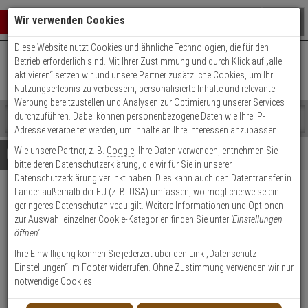
Warenkorb schließen
Suche öffnen
Warenko
Wir verwenden Cookies
Diese Website nutzt Cookies und ähnliche Technologien, die für den
+49 (0)821 899 493-0
Mo. - Do.: 8:00 - 16:30 | Fr.: 8:00 - 14:00 Uhr
0 ARTIKEL IM WARENKORB
Betrieb erforderlich sind. Mit Ihrer Zustimmung und durch Klick auf „alle
Kontaktservice nutzen
aktivieren“ setzen wir und unsere Partner zusätzliche Cookies, um Ihr
Ihr Warenkorb ist momentan leer.
Ergebnisse (
)
Nutzungserlebnis zu verbessern, personalisierte Inhalte und relevante
Fertig
Werbung bereitzustellen und Analysen zur Optimierung unserer Services
Shop
durchzuführen. Dabei können personenbezogene Daten wie Ihre IP-
durchsuchen
Adresse verarbeitet werden, um Inhalte an Ihre Interessen anzupassen.
Bitte
Es
Wie unsere Partner, z. B.
Google
, Ihre Daten verwenden, entnehmen Sie
geben
wurde
Details
Beratung
bitte deren Datenschutzerklärung, die wir für Sie in unserer
Sie
noch
Datenschutzerklärung
verlinkt haben. Dies kann auch den Datentransfer in
mindestens
Kategorien
Länder außerhalb der EU (z. B. USA) umfassen, wo möglicherweise ein
3
Suche
Optex RLS-LWV Ersatzfenster
geringeres Datenschutzniveau gilt. Weitere Informationen und Optionen
Zeichen
gestartet
zur Auswahl einzelner Cookie-Kategorien finden Sie unter
'Einstellungen
ein,
Produktmerkmale
öffnen'
.
um
die
Ihre Einwilligung können Sie jederzeit über den Link „Datenschutz
Datenblatt drucken
Suche
Einstellungen“ im Footer widerrufen. Ohne Zustimmung verwenden wir nur
zu
notwendige Cookies.
Produktinformationen
starten.
Zubehörartikel