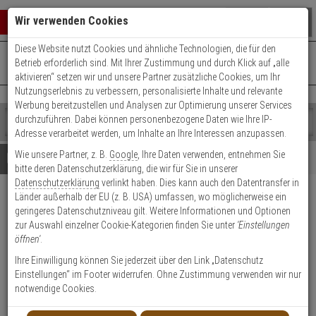
Warenkorb schließen
Suche öffnen
Warenko
Wir verwenden Cookies
Diese Website nutzt Cookies und ähnliche Technologien, die für den
+49 (0)821 899 493-0
Mo. - Do.: 8:00 - 16:30 | Fr.: 8:00 - 14:00 Uhr
0 ARTIKEL IM WARENKORB
Betrieb erforderlich sind. Mit Ihrer Zustimmung und durch Klick auf „alle
Kontaktservice nutzen
aktivieren“ setzen wir und unsere Partner zusätzliche Cookies, um Ihr
Ihr Warenkorb ist momentan leer.
Ergebnisse (
)
Nutzungserlebnis zu verbessern, personalisierte Inhalte und relevante
Fertig
Werbung bereitzustellen und Analysen zur Optimierung unserer Services
Shop
durchzuführen. Dabei können personenbezogene Daten wie Ihre IP-
durchsuchen
Adresse verarbeitet werden, um Inhalte an Ihre Interessen anzupassen.
Bitte
Es
Wie unsere Partner, z. B.
Google
, Ihre Daten verwenden, entnehmen Sie
geben
wurde
Details
Beratung
bitte deren Datenschutzerklärung, die wir für Sie in unserer
Sie
noch
Datenschutzerklärung
verlinkt haben. Dies kann auch den Datentransfer in
mindestens
Kategorien
Länder außerhalb der EU (z. B. USA) umfassen, wo möglicherweise ein
3
Suche
Optex RLS-LWVH
geringeres Datenschutzniveau gilt. Weitere Informationen und Optionen
Zeichen
gestartet
Ersatzfenster mit Heizung
zur Auswahl einzelner Cookie-Kategorien finden Sie unter
'Einstellungen
ein,
öffnen'
.
um
die
Produktmerkmale
Ihre Einwilligung können Sie jederzeit über den Link „Datenschutz
Suche
Einstellungen“ im Footer widerrufen. Ohne Zustimmung verwenden wir nur
zu
notwendige Cookies.
Datenblatt drucken
starten.