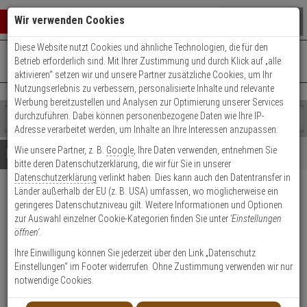
Warenkorb schließen
Suche öffnen
Warenko
Wir verwenden Cookies
Diese Website nutzt Cookies und ähnliche Technologien, die für den
+49 (0)821 899 493-0
Mo. - Do.: 8:00 - 16:30 | Fr.: 8:00 - 14:00 Uhr
0 ARTIKEL IM WARENKORB
Betrieb erforderlich sind. Mit Ihrer Zustimmung und durch Klick auf „alle
Kontaktservice nutzen
aktivieren“ setzen wir und unsere Partner zusätzliche Cookies, um Ihr
Ihr Warenkorb ist momentan leer.
Ergebnisse (
)
Nutzungserlebnis zu verbessern, personalisierte Inhalte und relevante
Fertig
Werbung bereitzustellen und Analysen zur Optimierung unserer Services
Shop
durchzuführen. Dabei können personenbezogene Daten wie Ihre IP-
durchsuchen
Adresse verarbeitet werden, um Inhalte an Ihre Interessen anzupassen.
Bitte
Es
Wie unsere Partner, z. B.
Google
, Ihre Daten verwenden, entnehmen Sie
geben
wurde
Details
Beratung
bitte deren Datenschutzerklärung, die wir für Sie in unserer
Sie
noch
Datenschutzerklärung
verlinkt haben. Dies kann auch den Datentransfer in
mindestens
Kategorien
Länder außerhalb der EU (z. B. USA) umfassen, wo möglicherweise ein
3
Suche
Optex RXC-ST
geringeres Datenschutzniveau gilt. Weitere Informationen und Optionen
Zeichen
gestartet
Bewegungsmelder PIR Quadzone
zur Auswahl einzelner Cookie-Kategorien finden Sie unter
'Einstellungen
ein,
öffnen'
.
um
die
Produktmerkmale
Ihre Einwilligung können Sie jederzeit über den Link „Datenschutz
Suche
Einstellungen“ im Footer widerrufen. Ohne Zustimmung verwenden wir nur
zu
notwendige Cookies.
Datenblatt drucken
starten.