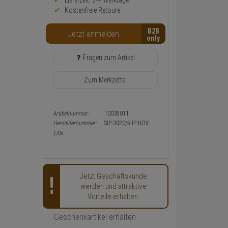
Preis,
Lieferzeit: 3-4 Werktage**
Verfügbakeit
Kostenfreie Retoure
und
Warenkorb-
B2B
Jetzt anmelden
oder
Konfigurieren-
Button
Fragen zum Artikel
Zum Merkzettel
Artikelnummer:
10035011
Herstellernummer:
SIP-3020/5-IP-BOX
EAN:
Jetzt Geschäftskunde
werden und attraktive
Vorteile erhalten.
Geschenkartikel erhalten