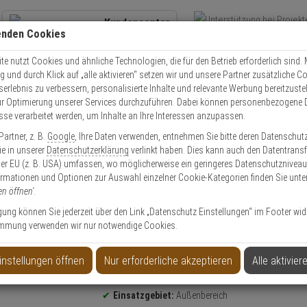
Kundencenter
enden Cookies
Übe
+49 (0)821 899 493-0
Schnel
Kontaktservice
nutzen
e nutzt Cookies und ähnliche Technologien, die für den Betrieb erforderlich sind. M
und durch Klick auf „alle aktivieren“ setzen wir und unsere Partner zusätzliche C
Mo. - Do.: 8:00 - 16:30 Fr. 8:00 - 14:00 Uhr
serlebnis zu verbessern, personalisierte Inhalte und relevante Werbung bereitzuste
r Optimierung unserer Services durchzuführen. Dabei können personenbezogene 
esse verarbeitet werden, um Inhalte an Ihre Interessen anzupassen.
Video
Zutritt
Einbruch
Brand
artner, z. B.
Google
, Ihre Daten verwenden, entnehmen Sie bitte deren Datenschut
 SIP-3020/5-IP-BOX PIR Aussenbewegungsmelder
Sie in unserer
Datenschutzerklärung
verlinkt haben. Dies kann auch den Datentransf
er EU (z. B. USA) umfassen, wo möglicherweise ein geringeres Datenschutzniveau 
ormationen und Optionen zur Auswahl einzelner Cookie-Kategorien finden Sie unte
en öffnen'
.
ligung können Sie jederzeit über den Link „Datenschutz Einstellungen“ im Footer wid
mmung verwenden wir nur notwendige Cookies.
Aussenbewegungsmelder
instellungen öffnen
Nur erforderliche akzeptieren
Alle aktivier
Produktinformationen
Bewegungsmelder
Einsatzgebiet:
Außenbereich