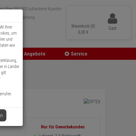
Über 350.000 zufriedene Kunden
r 15 Jahre Erfahrung
ler Versand
Warenkorb (0)
it Ihrer
Gast
0,
00
€
ookies, um
llen und
Daten wie
Angebote
Service
zerklärung,
er in Länder
gilt.
r
errufen.
en
Informationen
Nur für Gewerbekunden
zurück