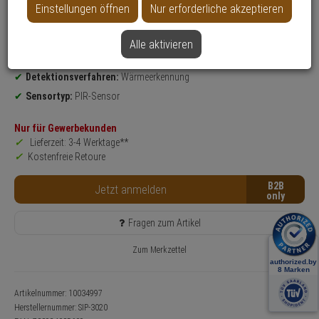
Einstellungen öffnen
Nur erforderliche akzeptieren
Produktinformationen
Bewegungsmelder
Einsatzgebiet:
Außenbereich
Alle aktivieren
Erfassungsbereich:
30 x 20 mm
Detektionsverfahren:
Wärmeerkennung
Sensortyp:
PIR-Sensor
Nur für Gewerbekunden
Lieferzeit: 3-4 Werktage**
Kostenfreie Retoure
B2B
Jetzt anmelden
Fragen zum Artikel
Zum Merkzettel
Artikelnummer: 10034997
Herstellernummer:
SIP-3020