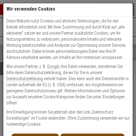
Warenkorb schließen
Suche öffnen
Warenko
Wir verwenden Cookies
Diese Website nutzt Cookies und ähnliche Technologien, die für den
+49 (0)821 899 493-0
Mo. - Do.: 8:00 - 16:30 | Fr.: 8:00 - 14:00 Uhr
0 ARTIKEL IM WARENKORB
Betrieb erforderlich sind. Mit Ihrer Zustimmung und durch Klick auf „alle
Kontaktservice nutzen
aktivieren“ setzen wir und unsere Partner zusätzliche Cookies, um Ihr
Ihr Warenkorb ist momentan leer.
Ergebnisse (
)
Nutzungserlebnis zu verbessern, personalisierte Inhalte und relevante
Fertig
Werbung bereitzustellen und Analysen zur Optimierung unserer Services
Shop
durchzuführen. Dabei können personenbezogene Daten wie Ihre IP-
durchsuchen
Adresse verarbeitet werden, um Inhalte an Ihre Interessen anzupassen.
Bitte
Es
Wie unsere Partner, z. B.
Google
, Ihre Daten verwenden, entnehmen Sie
geben
wurde
Details
Beratung
bitte deren Datenschutzerklärung, die wir für Sie in unserer
Sie
noch
Datenschutzerklärung
verlinkt haben. Dies kann auch den Datentransfer in
mindestens
Kategorien
Länder außerhalb der EU (z. B. USA) umfassen, wo möglicherweise ein
3
Suche
Optex SIP-3020 PIR
geringeres Datenschutzniveau gilt. Weitere Informationen und Optionen
Zeichen
gestartet
Aussenbewegungsmelder
zur Auswahl einzelner Cookie-Kategorien finden Sie unter
'Einstellungen
ein,
öffnen'
.
um
die
Produktmerkmale
Ihre Einwilligung können Sie jederzeit über den Link „Datenschutz
Suche
Einstellungen“ im Footer widerrufen. Ohne Zustimmung verwenden wir nur
zu
notwendige Cookies.
starten.
Datenblatt drucken