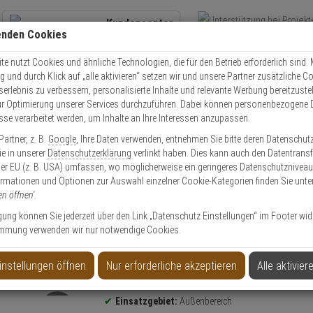
Kundencenter
enden Cookies
Übe
+49 (0)821 899 493-0
Schnel
Kontaktservice
nutzen
e nutzt Cookies und ähnliche Technologien, die für den Betrieb erforderlich sind. M
und durch Klick auf „alle aktivieren“ setzen wir und unsere Partner zusätzliche C
Mo. - Do.: 8:00 - 16:30 Fr. 8:00 - 14:00 Uhr
serlebnis zu verbessern, personalisierte Inhalte und relevante Werbung bereitzuste
r Optimierung unserer Services durchzuführen. Dabei können personenbezogene 
esse verarbeitet werden, um Inhalte an Ihre Interessen anzupassen.
Video
Zutritt
Einbruch
Brand
artner, z. B.
Google
, Ihre Daten verwenden, entnehmen Sie bitte deren Datenschut
 SIP-4010/5-IP-BOX PIR Aussenbewegungsmelder
Sie in unserer
Datenschutzerklärung
verlinkt haben. Dies kann auch den Datentransf
er EU (z. B. USA) umfassen, wo möglicherweise ein geringeres Datenschutzniveau 
ormationen und Optionen zur Auswahl einzelner Cookie-Kategorien finden Sie unte
en öffnen'
.
ligung können Sie jederzeit über den Link „Datenschutz Einstellungen“ im Footer wid
mmung verwenden wir nur notwendige Cookies.
Aussenbewegungsmelder
instellungen öffnen
Nur erforderliche akzeptieren
Alle aktivier
Produktinformationen
Bewegungsmelder
Einsatzgebiet:
Außenbereich