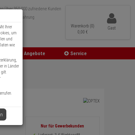
Über 350.000 zufriedene Kunden
r 15 Jahre Erfahrung
ler Versand
Warenkorb (0)
it Ihrer
Gast
0,
00
€
ookies, um
llen und
Daten wie
Angebote
Service
zerklärung,
er in Länder
gilt.
r
errufen.
en
Informationen
Nur für Gewerbekunden
zurück