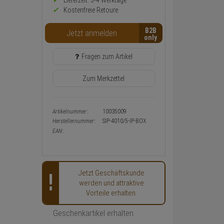
Preis,
Lieferzeit: 3-4 Werktage**
Verfügbakeit
Kostenfreie Retoure
und
Warenkorb-
B2B
Jetzt anmelden
oder
Konfigurieren-
Button
Fragen zum Artikel
Zum Merkzettel
Artikelnummer:
10035009
Herstellernummer:
SIP-4010/5-IP-BOX
EAN:
Jetzt Geschäftskunde
werden und attraktive
Vorteile erhalten.
Geschenkartikel erhalten