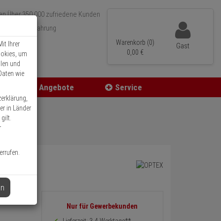
Über 350.000 zufriedene Kunden
r 15 Jahre Erfahrung
ler Versand
Warenkorb (0)
it Ihrer
Gast
0,
00
€
ookies, um
llen und
Daten wie
Angebote
Service
zerklärung,
er in Länder
gilt.
r
errufen.
en
Informationen
Nur für Gewerbekunden
zurück