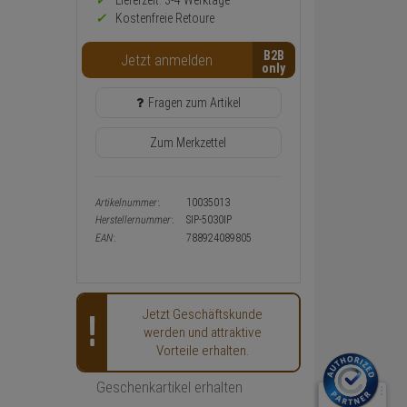
Preis,
Lieferzeit: 3-4 Werktage**
Verfügbakeit
Kostenfreie Retoure
und
Warenkorb-
B2B
Jetzt anmelden
oder
Konfigurieren-
Button
Fragen zum Artikel
Zum Merkzettel
Artikelnummer:
10035013
Herstellernummer:
SIP-5030IP
EAN:
788924089805
Jetzt Geschäftskunde
werden und attraktive
Vorteile erhalten.
Geschenkartikel erhalten