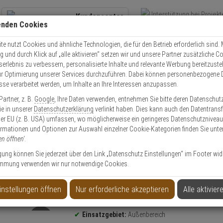
Kundencenter
enden Cookies
Übe
+49 (0)821 899 493-0
Schnel
Kontaktservice
nutzen
e nutzt Cookies und ähnliche Technologien, die für den Betrieb erforderlich sind. M
und durch Klick auf „alle aktivieren“ setzen wir und unsere Partner zusätzliche C
Mo. - Do.: 8:00 - 16:30 Fr. 8:00 - 14:00 Uhr
serlebnis zu verbessern, personalisierte Inhalte und relevante Werbung bereitzuste
r Optimierung unserer Services durchzuführen. Dabei können personenbezogene 
esse verarbeitet werden, um Inhalte an Ihre Interessen anzupassen.
Video
Zutritt
Einbruch
Brand
artner, z. B.
Google
, Ihre Daten verwenden, entnehmen Sie bitte deren Datenschut
 SIP-5030IP PIR Aussenbewegungsmelder
Sie in unserer
Datenschutzerklärung
verlinkt haben. Dies kann auch den Datentransf
er EU (z. B. USA) umfassen, wo möglicherweise ein geringeres Datenschutzniveau 
ormationen und Optionen zur Auswahl einzelner Cookie-Kategorien finden Sie unte
en öffnen'
.
ligung können Sie jederzeit über den Link „Datenschutz Einstellungen“ im Footer wid
mmung verwenden wir nur notwendige Cookies.
ewegungsmelder
instellungen öffnen
Nur erforderliche akzeptieren
Alle aktivier
Produktinformationen
Bewegungsmelder
Einsatzgebiet:
Außenbereich