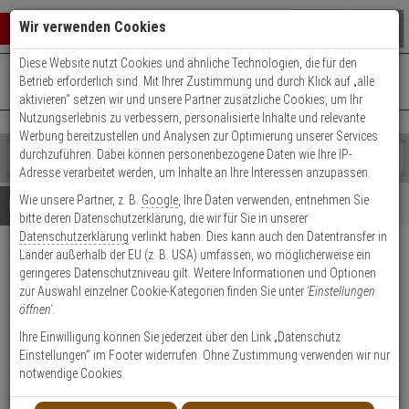
Warenkorb schließen
Suche öffnen
Warenko
Wir verwenden Cookies
Diese Website nutzt Cookies und ähnliche Technologien, die für den
+49 (0)821 899 493-0
Mo. - Do.: 8:00 - 16:30 | Fr.: 8:00 - 14:00 Uhr
0 ARTIKEL IM WARENKORB
Betrieb erforderlich sind. Mit Ihrer Zustimmung und durch Klick auf „alle
Kontaktservice nutzen
aktivieren“ setzen wir und unsere Partner zusätzliche Cookies, um Ihr
Ihr Warenkorb ist momentan leer.
Ergebnisse (
)
Nutzungserlebnis zu verbessern, personalisierte Inhalte und relevante
Fertig
Werbung bereitzustellen und Analysen zur Optimierung unserer Services
Shop
durchzuführen. Dabei können personenbezogene Daten wie Ihre IP-
durchsuchen
Adresse verarbeitet werden, um Inhalte an Ihre Interessen anzupassen.
Bitte
Es
Wie unsere Partner, z. B.
Google
, Ihre Daten verwenden, entnehmen Sie
geben
wurde
Details
Beratung
bitte deren Datenschutzerklärung, die wir für Sie in unserer
Sie
noch
Datenschutzerklärung
verlinkt haben. Dies kann auch den Datentransfer in
mindestens
Kategorien
Länder außerhalb der EU (z. B. USA) umfassen, wo möglicherweise ein
3
Suche
Optex SIP-MIDIHOOD Sonnen
geringeres Datenschutzniveau gilt. Weitere Informationen und Optionen
Zeichen
gestartet
und Schneeschutz
zur Auswahl einzelner Cookie-Kategorien finden Sie unter
'Einstellungen
ein,
öffnen'
.
um
die
Produktmerkmale
Ihre Einwilligung können Sie jederzeit über den Link „Datenschutz
Suche
Einstellungen“ im Footer widerrufen. Ohne Zustimmung verwenden wir nur
zu
notwendige Cookies.
Datenblatt drucken
starten.