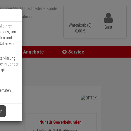
Über 350.000 zufriedene Kunden
r 15 Jahre Erfahrung
ler Versand
Warenkorb (0)
it Ihrer
Gast
0,
00
€
ookies, um
llen und
Daten wie
Angebote
Service
zerklärung,
er in Länder
gilt.
r
errufen.
en
Informationen
Nur für Gewerbekunden
zurück