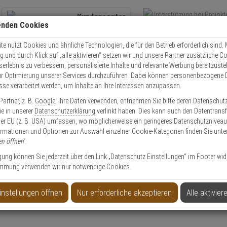
Kundencenter
enden Cookies
Übe
+49 (0)821 899 493-0
Schnel
Kontaktservice
nutzen
e nutzt Cookies und ähnliche Technologien, die für den Betrieb erforderlich sind. M
und durch Klick auf „alle aktivieren“ setzen wir und unsere Partner zusätzliche C
Mo. - Do.: 8:00 - 16:30 Fr. 8:00 - 14:00 Uhr
serlebnis zu verbessern, personalisierte Inhalte und relevante Werbung bereitzuste
r Optimierung unserer Services durchzuführen. Dabei können personenbezogene 
esse verarbeitet werden, um Inhalte an Ihre Interessen anzupassen.
Video
Zutritt
Einbruch
Brand
artner, z. B.
Google
, Ihre Daten verwenden, entnehmen Sie bitte deren Datenschut
 SIP-MINIHOOD Sonnen und Schneeschutz
Sie in unserer
Datenschutzerklärung
verlinkt haben. Dies kann auch den Datentransf
er EU (z. B. USA) umfassen, wo möglicherweise ein geringeres Datenschutzniveau 
ormationen und Optionen zur Auswahl einzelner Cookie-Kategorien finden Sie unte
en öffnen'
.
ligung können Sie jederzeit über den Link „Datenschutz Einstellungen“ im Footer wid
mmung verwenden wir nur notwendige Cookies.
d Schneeschutz
instellungen öffnen
Nur erforderliche akzeptieren
Alle aktivier
Produktinformationen
Zubehörartikel, Schutzdach