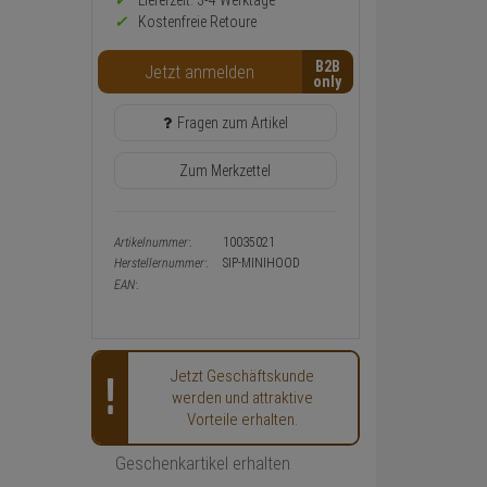
Preis,
Lieferzeit: 3-4 Werktage**
Verfügbakeit
Kostenfreie Retoure
und
Warenkorb-
B2B
Jetzt anmelden
oder
Konfigurieren-
Button
Fragen zum Artikel
Zum Merkzettel
Artikelnummer:
10035021
Herstellernummer:
SIP-MINIHOOD
EAN:
Jetzt Geschäftskunde
werden und attraktive
Vorteile erhalten.
Geschenkartikel erhalten