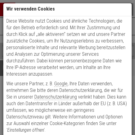
Warenkorb schließen
Suche öffnen
Warenko
Wir verwenden Cookies
Diese Website nutzt Cookies und ähnliche Technologien, die
+49 (0)821 899 493-0
Mo. - Do.: 8:00 - 16:30 | Fr.: 8:00 - 14:00 Uhr
0 ARTIKEL IM WARENKORB
für den Betrieb erforderlich sind. Mit Ihrer Zustimmung und
Kontaktservice nutzen
durch Klick auf „alle aktivieren“ setzen wir und unsere Partner
Ihr Warenkorb ist momentan leer.
Ergebnisse (
)
zusätzliche Cookies, um Ihr Nutzungserlebnis zu verbessern,
Fertig
personalisierte Inhalte und relevante Werbung bereitzustellen
Shop
durchsuchen
und Analysen zur Optimierung unserer Services
Bitte
Es
durchzuführen. Dabei können personenbezogene Daten wie
geben
wurde
Details
Beratung
Ihre IP-Adresse verarbeitet werden, um Inhalte an Ihre
Sie
noch
Interessen anzupassen.
mindestens
Kategorien
Wie unsere Partner, z. B.
Google
, Ihre Daten verwenden,
3
Suche
Optex VXi-R PIR
Zeichen
gestartet
entnehmen Sie bitte deren Datenschutzerklärung, die wir für
ein,
Sie in unserer
Datenschutzerklärung
verlinkt haben. Dies kann
Aussenbewegungsmelder
um
auch den Datentransfer in Länder außerhalb der EU (z. B. USA)
die
umfassen, wo möglicherweise ein geringeres
1
Suche
Datenschutzniveau gilt. Weitere Informationen und Optionen
zu
zur Auswahl einzelner Cookie-Kategorien finden Sie unter
starten.
Produktmerkmale
'Einstellungen öffnen'
.