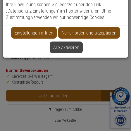
Ihre Einwilligung können Sie jederzeit über den Link
Datenblatt drucken
„Datenschutz Einstellungen“ im Footer widerrufen. Ohne
Produktinformationen
Zustimmung verwenden wir nur notwendige Cookies.
Aussenbewegungsmelder
Einsatzgebiet:
Außenbereich
Einstellungen öffnen
Nur erforderliche akzeptieren
Erfassungsbereich:
12 m
Blickwinkel (horizontal):
90°
Alle aktivieren
Detektionsverfahren:
Wärmeerkennung
Sensortyp:
PIR-Sensor
Nur für Gewerbekunden
Lieferzeit: 3-4 Werktage**
Kostenfreie Retoure
B2B
Jetzt anmelden
Fragen zum Artikel
Zum Merkzettel