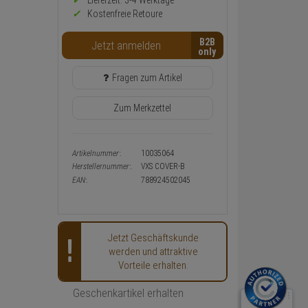
Preis,
Lieferzeit: 3-4 Werktage**
Verfügbakeit
Kostenfreie Retoure
und
Warenkorb-
B2B
Jetzt anmelden
oder
Konfigurieren-
Button
Fragen zum Artikel
Zum Merkzettel
Artikelnummer:
10035064
Herstellernummer:
VXS COVER-B
EAN:
788924502045
Jetzt Geschäftskunde
werden und attraktive
Vorteile erhalten.
Geschenkartikel erhalten