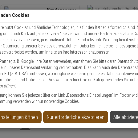
Kundencenter
enden Cookies
Übe
+49 (0)821 899 493-0
Schnel
Kontaktservice
nutzen
e nutzt Cookies und ähnliche Technologien, die für den Betrieb erforderlich sind. M
und durch Klick auf „alle aktivieren“ setzen wir und unsere Partner zusätzliche C
Mo. - Do.: 8:00 - 16:30 Fr. 8:00 - 14:00 Uhr
serlebnis zu verbessern, personalisierte Inhalte und relevante Werbung bereitzuste
r Optimierung unserer Services durchzuführen. Dabei können personenbezogene 
esse verarbeitet werden, um Inhalte an Ihre Interessen anzupassen.
Video
Zutritt
Einbruch
Brand
artner, z. B.
Google
, Ihre Daten verwenden, entnehmen Sie bitte deren Datenschut
 VXS COVER-B Ersatzgehäuse, schwarz
Sie in unserer
Datenschutzerklärung
verlinkt haben. Dies kann auch den Datentransf
er EU (z. B. USA) umfassen, wo möglicherweise ein geringeres Datenschutzniveau 
ormationen und Optionen zur Auswahl einzelner Cookie-Kategorien finden Sie unte
en öffnen'
.
ligung können Sie jederzeit über den Link „Datenschutz Einstellungen“ im Footer wid
mmung verwenden wir nur notwendige Cookies.
use, schwarz
instellungen öffnen
Nur erforderliche akzeptieren
Alle aktivier
Produktinformationen
Zubehörartikel