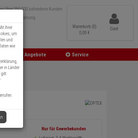
Über 350.000 zufriedene Kunden
r 15 Jahre Erfahrung
ler Versand
Warenkorb (0)
it Ihrer
Gast
0,
00
€
ookies, um
llen und
Daten wie
Angebote
Service
zerklärung,
er in Länder
gilt.
r
errufen.
en
Informationen
Nur für Gewerbekunden
zurück