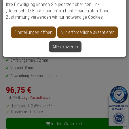
Ihre Einwilligung können Sie jederzeit über den Link
Datenblatt drucken
„Datenschutz Einstellungen“ im Footer widerrufen. Ohne
Zustimmung verwenden wir nur notwendige Cookies.
Produktinformationen
Wechselgarnitur - Modell: Paris
Einsatzbereich: Zimmertür, Wohnungstür
Einstellungen öffnen
Nur erforderliche akzeptieren
Material: Aluminium
Farbe: F2 (Neusilber)
Alle aktivieren
für Türstärke: 42 - 47 mm
Entferungsmaß: 72 mm
Vierkant: 8 mm
Anwendung: Einbruchsschutz
96,
75
€
inkl. MwSt.
zzgl. Versandkosten
Lieferzeit: 1-2 Werktage**
Kostenfreie Retoure
In den Warenkorb