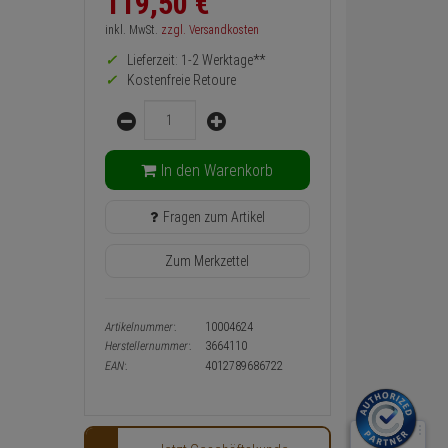
119,
50
€
zurück
Preis,
inkl. MwSt.
zzgl. Versandkosten
Verfügbakeit
Lieferzeit: 1-2 Werktage**
und
Warenkorb-
Kostenfreie Retoure
oder
Menge
Konfigurieren-
Button
In den Warenkorb
Fragen zum Artikel
Zum Merkzettel
Artikelnummer:
10004624
Herstellernummer:
3664110
EAN:
4012789686722