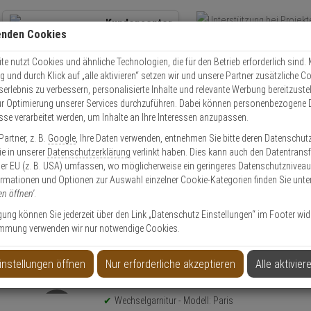
Kundencenter
enden Cookies
Übe
+49 (0)821 899 493-0
Schnel
Kontaktservice
nutzen
e nutzt Cookies und ähnliche Technologien, die für den Betrieb erforderlich sind. M
und durch Klick auf „alle aktivieren“ setzen wir und unsere Partner zusätzliche C
Mo. - Do.: 8:00 - 16:30 Fr. 8:00 - 14:00 Uhr
serlebnis zu verbessern, personalisierte Inhalte und relevante Werbung bereitzuste
r Optimierung unserer Services durchzuführen. Dabei können personenbezogene 
esse verarbeitet werden, um Inhalte an Ihre Interessen anzupassen.
Video
Zutritt
Einbruch
Brand
artner, z. B.
Google
, Ihre Daten verwenden, entnehmen Sie bitte deren Datenschut
e Beschläge
Paris E86G/3332ZA/3310/138Z Wechselgarnitur 92mm
Sie in unserer
Datenschutzerklärung
verlinkt haben. Dies kann auch den Datentransf
er EU (z. B. USA) umfassen, wo möglicherweise ein geringeres Datenschutzniveau 
ormationen und Optionen zur Auswahl einzelner Cookie-Kategorien finden Sie unte
en öffnen'
.
ligung können Sie jederzeit über den Link „Datenschutz Einstellungen“ im Footer wid
mmung verwenden wir nur notwendige Cookies.
 Wechselgarnitur 92mm
instellungen öffnen
Nur erforderliche akzeptieren
Alle aktivier
Produktinformationen
Wechselgarnitur - Modell: Paris