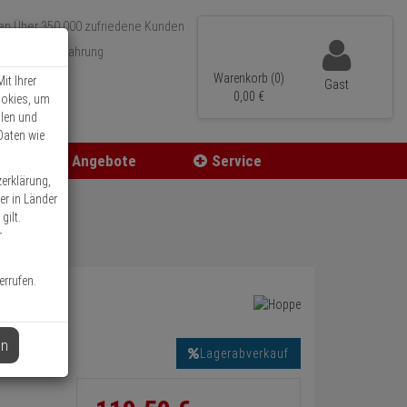
Über 350.000 zufriedene Kunden
r 15 Jahre Erfahrung
ler Versand
Warenkorb (0)
it Ihrer
Gast
0,
00
€
ookies, um
llen und
Daten wie
Angebote
Service
zerklärung,
er in Länder
gilt.
r
errufen.
en
Lagerabverkauf
Informationen