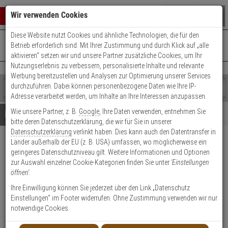
Warenkorb schließen
Suche öffnen
Warenko
Wir verwenden Cookies
Diese Website nutzt Cookies und ähnliche Technologien, die für den
+49 (0)821 899 493-0
Mo. - Do.: 8:00 - 16:30 | Fr.: 8:00 - 14:00 Uhr
0 ARTIKEL IM WARENKORB
Betrieb erforderlich sind. Mit Ihrer Zustimmung und durch Klick auf „alle
Kontaktservice nutzen
aktivieren“ setzen wir und unsere Partner zusätzliche Cookies, um Ihr
Ihr Warenkorb ist momentan leer.
Ergebnisse (
)
Nutzungserlebnis zu verbessern, personalisierte Inhalte und relevante
Fertig
Werbung bereitzustellen und Analysen zur Optimierung unserer Services
Shop
durchzuführen. Dabei können personenbezogene Daten wie Ihre IP-
durchsuchen
Adresse verarbeitet werden, um Inhalte an Ihre Interessen anzupassen.
Bitte
Es
Wie unsere Partner, z. B.
Google
, Ihre Daten verwenden, entnehmen Sie
geben
wurde
Details
Beratung
bitte deren Datenschutzerklärung, die wir für Sie in unserer
Sie
noch
Datenschutzerklärung
verlinkt haben. Dies kann auch den Datentransfer in
mindestens
Kategorien
Länder außerhalb der EU (z. B. USA) umfassen, wo möglicherweise ein
3
Suche
Patchkabel Cat.6
geringeres Datenschutzniveau gilt. Weitere Informationen und Optionen
Zeichen
gestartet
SSTP/PIMF grau, 10m
zur Auswahl einzelner Cookie-Kategorien finden Sie unter
'Einstellungen
ein,
öffnen'
.
um
die
Produktmerkmale
Ihre Einwilligung können Sie jederzeit über den Link „Datenschutz
Lagerabverkauf
Suche
Einstellungen“ im Footer widerrufen. Ohne Zustimmung verwenden wir nur
zu
notwendige Cookies.
starten.
Datenblatt drucken