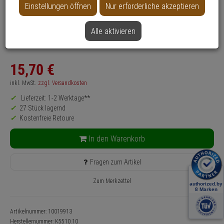
Einstellungen öffnen
Nur erforderliche akzeptieren
Produktinformationen
Typ: Patchkabel
Alle aktivieren
Anwendung: Videoüberwachung, IT
Farbe: Grau
15,
70
€
inkl. MwSt.
zzgl. Versandkosten
Lieferzeit: 1-2 Werktage**
27 Stück lagernd
Kostenfreie Retoure
In den Warenkorb
Fragen zum Artikel
Zum Merkzettel
Artikelnummer: 10019913
Herstellernummer:
K5510.10