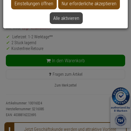
Einstellungen öffnen
Nur erforderliche akzeptieren
Produktinformationen
14,
15
€
Alle aktivieren
Grundpreis: 1 Meter =
0,
94
€
inkl. MwSt.
zzgl. Versandkosten
Lieferzeit: 1-2 Werktage**
2 Stück lagernd
Kostenfreie Retoure
In den Warenkorb
Fragen zum Artikel
Zum Merkzettel
Artikelnummer: 10016024
Herstellernummer:
S216085
EAN:
4038816222695
Jetzt Geschäftskunde werden und attraktive Vorteile