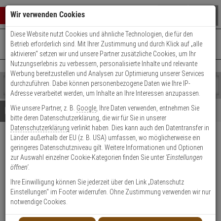
Warenkorb schließen
Suche öffnen
Warenko
Wir verwenden Cookies
Diese Website nutzt Cookies und ähnliche Technologien, die für den
+49 (0)821 899 493-0
Mo. - Do.: 8:00 - 16:30 | Fr.: 8:00 - 14:00 Uhr
0 ARTIKEL IM WARENKORB
Betrieb erforderlich sind. Mit Ihrer Zustimmung und durch Klick auf „alle
Kontaktservice nutzen
aktivieren“ setzen wir und unsere Partner zusätzliche Cookies, um Ihr
Ihr Warenkorb ist momentan leer.
Ergebnisse (
)
Nutzungserlebnis zu verbessern, personalisierte Inhalte und relevante
Fertig
Werbung bereitzustellen und Analysen zur Optimierung unserer Services
Shop
durchzuführen. Dabei können personenbezogene Daten wie Ihre IP-
durchsuchen
Adresse verarbeitet werden, um Inhalte an Ihre Interessen anzupassen.
Bitte
Es
Wie unsere Partner, z. B.
Google
, Ihre Daten verwenden, entnehmen Sie
geben
wurde
Details
Beratung
bitte deren Datenschutzerklärung, die wir für Sie in unserer
Sie
noch
Datenschutzerklärung
verlinkt haben. Dies kann auch den Datentransfer in
mindestens
Kategorien
Länder außerhalb der EU (z. B. USA) umfassen, wo möglicherweise ein
3
Suche
Patchkabel RJ45, CAT6
geringeres Datenschutzniveau gilt. Weitere Informationen und Optionen
Zeichen
gestartet
250Mhz,15m S-STP (S/FTP)
zur Auswahl einzelner Cookie-Kategorien finden Sie unter
'Einstellungen
ein,
öffnen'
.
um
die
Produktmerkmale
Ihre Einwilligung können Sie jederzeit über den Link „Datenschutz
Suche
Einstellungen“ im Footer widerrufen. Ohne Zustimmung verwenden wir nur
zu
notwendige Cookies.
starten.
Datenblatt drucken